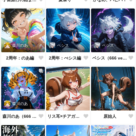
森川のあ
ベシス
ベシス
2周年：のあ編
2周年：べシス編
ベシス（666 ver.）
森川のあ
リス耳×チアガール
原始人
森川のあ（666 ver.）