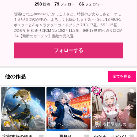
298
79
86
投稿
フォロー
フォロワー
琥猫(こねこ/koneko)、かっこよさと、時折の少女らしさと、ケモ
ミミ🐱🐰🦊🐺が中心、よろしくお願いします🤝 --- '26 5/18 AICF1
ポスターとAIキャラクターガイドブック 7/13-17昼、5/11-15昼、
2/2-6夜 昭和通り口CM '25 10/27-11/2夜、6/9-13昼 昭和通り口CM
'24【禁断のカーテン】素敵作品入選
フォローする
他の作品
全てを見る
森川のあ
ベシス
春日陽かなめ
宇宙旅行の始まり ― 虎耳の旅人
夏祭り
かなめ、ハピバ！