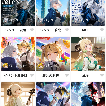
ベシス
ベシス
ベシス
ベシス in 花蓮
ベシス in 台北
AICF
森川のあ
他
森川のあ
イベント最終日
鯉とのあ🎏
緑羊