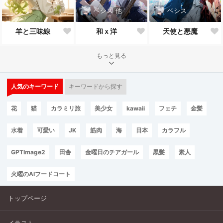
ベシス
他
ベシス
羊と三味線
和ｘ洋
天使と悪魔
もっと見る
人気のキーワード
キーワードから探す
花
猫
カラミリ旅
美少女
kawaii
フェチ
金髪
水着
可愛い
JK
筋肉
海
日本
カラフル
GPTImage2
田舎
金曜日のチアガール
黒髪
素人
火曜のAIフードコート
トップページ