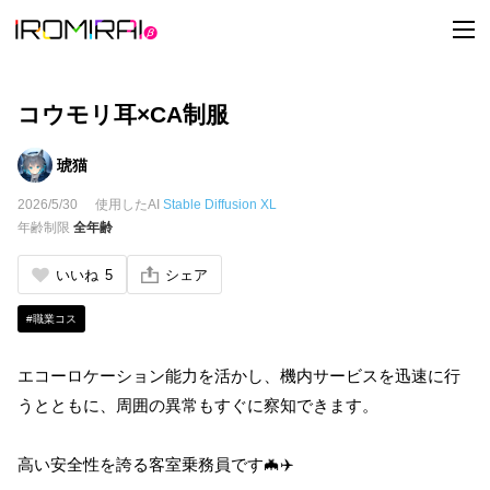
t
o
g
g
l
e
コウモリ耳×CA制服
n
a
v
琥猫
i
g
2026/5/30
使用したAI
Stable Diffusion XL
a
t
年齢制限
全年齢
i
o
n
いいね
5
シェア
#職業コス
エコーロケーション能力を活かし、機内サービスを迅速に行
うとともに、周囲の異常もすぐに察知できます。
高い安全性を誇る客室乗務員です🦇✈️