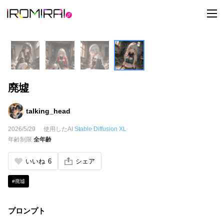
t
o
g
g
l
e
n
a
v
i
廃墟
g
a
t
i
talking_head
o
n
2026/5/29
使用したAI
Stable Diffusion XL
年齢制限
全年齢
いいね
6
シェア
#廃墟
プロンプト