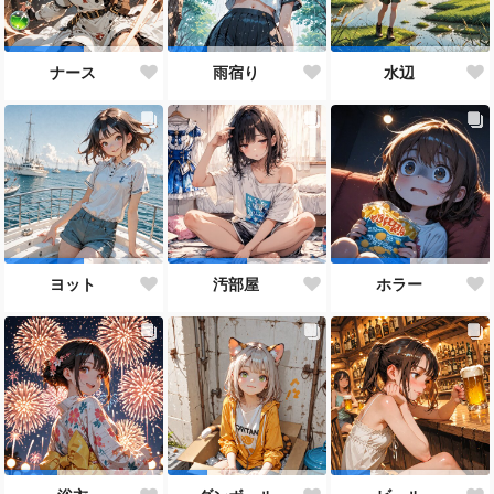
ナース
雨宿り
水辺
ヨット
汚部屋
ホラー