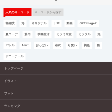
人気のキーワード
キーワードから探す
格闘技
海
オリジナル
日本
動画
GPTImage2
夏コーデ
筋肉
学園生活
カラミリ旅
カラフル
姫
バトル
AIart
おっぱい
浴衣
可愛い
褐色
猫
ポニーテール
トップページ
イラスト
フォト
ランキング