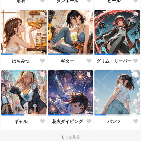
浴衣
ダンボール
ビール
はちみつ
ギター
グリム・リーパー
ギャル
花火ダイビング
パンツ
もっと見る