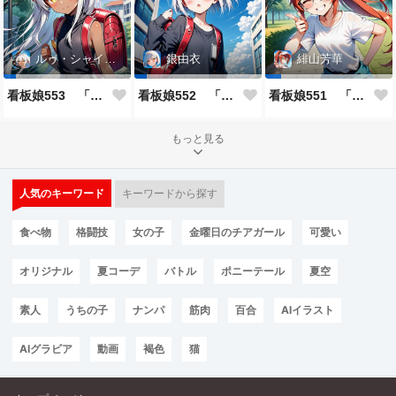
ルゥ・シャイニー
銀由衣
緋山芳華
看板娘553 「ルゥ・シャイニーのよもやま話」
看板娘552 「銀由衣」
看板娘551 「緋山芳華のよもやま話」
もっと見る
人気のキーワード
キーワードから探す
食べ物
格闘技
女の子
金曜日のチアガール
可愛い
オリジナル
夏コーデ
バトル
ポニーテール
夏空
素人
うちの子
ナンパ
筋肉
百合
AIイラスト
AIグラビア
動画
褐色
猫