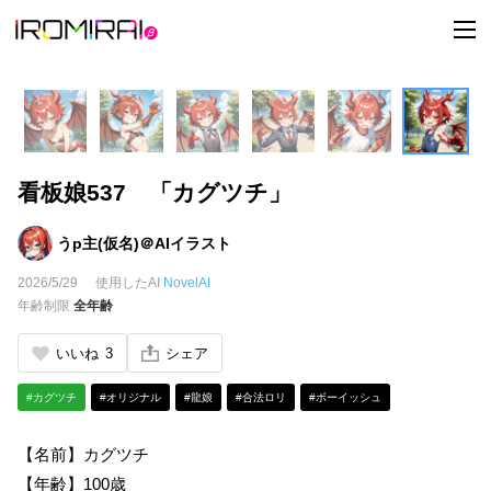
t
o
g
g
l
e
n
a
v
i
看板娘537 「カグツチ」
g
a
t
i
うp主(仮名)＠AIイラスト
o
n
2026/5/29
使用したAI
NovelAI
年齢制限
全年齢
いいね
3
シェア
#カグツチ
#オリジナル
#龍娘
#合法ロリ
#ボーイッシュ
【名前】カグツチ
【年齢】100歳