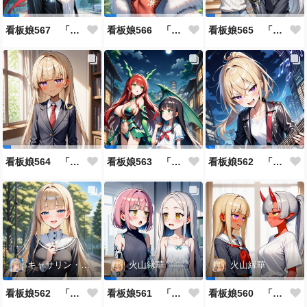
看板娘567 「雪村恋のよもやま話」
看板娘566 「ナンシー・ツァオのよもやま話」
看板娘565 「銀一族」
看板娘564 「ジェルマ・レスポストン・八百のよもやま話」
看板娘563 「騒ぎの終わり」
看板娘562 「八木沼千絵のよもやま話」
キャサリン・アストリー
火山縁華
火山縁華
看板娘562 「キャサリン・アストリーのよもやま話」
看板娘561 「火山一族」
看板娘560 「緋山一族」