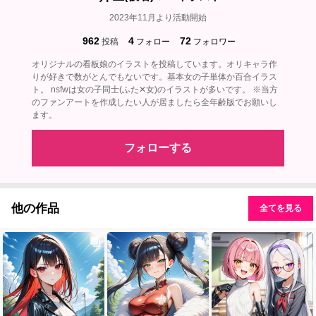
2023年11月より活動開始
962
4
72
投稿
フォロー
フォロワー
オリジナルの看板娘のイラストを投稿しています。オリキャラ作
りが好きで数がとんでもないです。基本女の子単体か百合イラス
ト。 nsfwは女の子同士(ふた✕女)のイラストが多いです。 ※当方
のファンアートを作成したい人が居ましたら全年齢版でお願いし
ます。
フォローする
他の作品
全てを見る