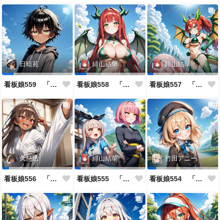
日暗苑
緋山結華
緋山結華
看板娘559 「日暗苑のよもやま話」
看板娘558 「緋山結華」キャラクター紹介
看板娘557 「其々の再会」
久慈透
緋山結華
竹田アニー
看板娘556 「久慈透のよもやま話」
看板娘555 「帰還、そして目覚め。」
看板娘554 「竹田アニーのよもやま話」