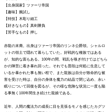
【出身国家】ツァーリ帝国
【趣味】腕試し
【特技】木彫り細工
【好きなもの】真剣勝負
【苦手なもの】押し
赤龍の末裔。出身はツァーリ帝国のリンネ公爵領。シャルロ
ットの領土で隠れて暮らしていた。好戦的な種族ではある
が、知的な面もある。100年の間、戦乱を嗅ぎ付けてはどちら
かの陣営に着き暴れ回った。それでも普段は何処に生息して
いるか暴かれた事も無い程で、また龍族は自分が致命的な被
害を受けた時は、自分の身体を魔力の結晶で閉じ込め、永い
眠りについて回復を図るが、その様な危険な状況に一度も陥
る事無く100年間生き続けた龍娘である。
近年、人間の魔法力の成長に目を見張るモノを感じたカグツ