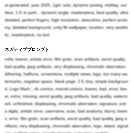
ai-generated, year 2025, 1girl, solo, dynamic posing, midday, out
door, 1.0::in park::, dynamic angle, masterpiece, best quality, ultra
detailed, perfect fingers, high resolution, absurdres, perfect anoto
my, detailed background, unity 8k wallpaper, location, very aesthe
tic, masterpiece, no text
ネガティブプロンプト
nsfw, lowres, artistic error, film grain, scan artifacts, worst quality,
bad quality, jpeg artifacts, very displeasing, chromatic aberration,
dithering, halftone, screentone, multiple views, logo, too many wa
termarks, negative space, blank page, 2.5::boy, simple backgroun
d, Logo Mark::, dc comics, marvel comics, lowres, bad, error, few
er, extra, missing, worst quality, jpeg artifacts, bad quality, waterm
ark, unfinished, displeasing, chromatic aberration, signature, extr
a digits, artistic error, username, scan, bad anatomy, blurry, lowre
s, error, film grain, scan artifacts, worst quality, bad quality, jpeg a
rtifacts, very displeasing, chromatic aberration, logo, dated, signat