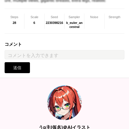
ure, multiple views, gigantic breasts, extra legs, realistic
Steps
Scale
Seed
Sampler
Noise
Strength
28
6
2230398216
k_euler_an
cestral
コメント
送信
うp主(仮名)＠AIイラスト