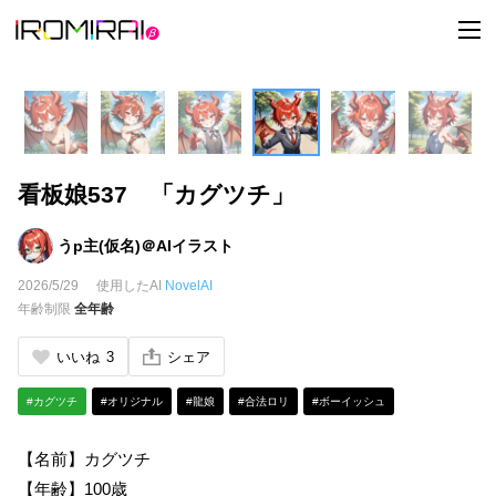
t
o
g
g
l
e
n
a
v
i
看板娘537 「カグツチ」
g
a
t
i
うp主(仮名)＠AIイラスト
o
n
2026/5/29
使用したAI
NovelAI
年齢制限
全年齢
いいね
3
シェア
#カグツチ
#オリジナル
#龍娘
#合法ロリ
#ボーイッシュ
【名前】カグツチ
【年齢】100歳