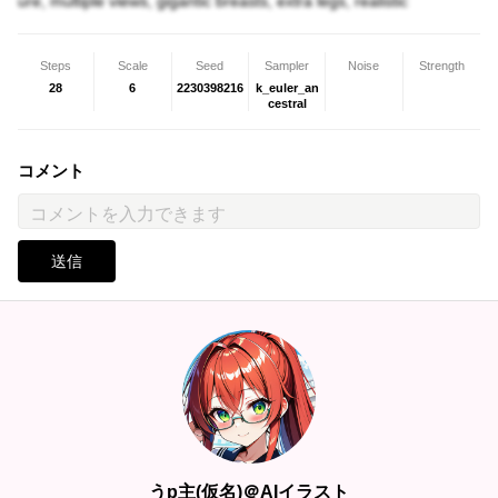
ure, multiple views, gigantic breasts, extra legs, realistic
Steps
Scale
Seed
Sampler
Noise
Strength
28
6
2230398216
k_euler_an
cestral
コメント
送信
うp主(仮名)＠AIイラスト