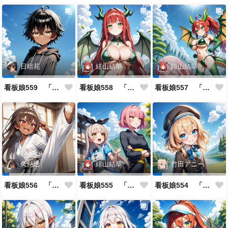
日暗苑
緋山結華
緋山結華
看板娘559 「日暗苑のよもやま話」
看板娘558 「緋山結華」キャラクター紹介
看板娘557 「其々の再会」
久慈透
緋山結華
竹田アニー
看板娘556 「久慈透のよもやま話」
看板娘555 「帰還、そして目覚め。」
看板娘554 「竹田アニーのよもやま話」