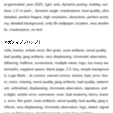
ai-generated, year 2025, 1girl, solo, dynamic posing, midday, out
door, 1.0::in park::, dynamic angle, masterpiece, best quality, ultra
detailed, perfect fingers, high resolution, absurdres, perfect anoto
my, detailed background, unity 8k wallpaper, location, very aesthe
tic, masterpiece, no text
ネガティブプロンプト
nsfw, lowres, artistic error, film grain, scan artifacts, worst quality,
bad quality, jpeg artifacts, very displeasing, chromatic aberration,
dithering, halftone, screentone, multiple views, logo, too many wa
termarks, negative space, blank page, 2.5::boy, simple backgroun
d, Logo Mark::, dc comics, marvel comics, lowres, bad, error, few
er, extra, missing, worst quality, jpeg artifacts, bad quality, waterm
ark, unfinished, displeasing, chromatic aberration, signature, extr
a digits, artistic error, username, scan, bad anatomy, blurry, lowre
s, error, film grain, scan artifacts, worst quality, bad quality, jpeg a
rtifacts, very displeasing, chromatic aberration, logo, dated, signat