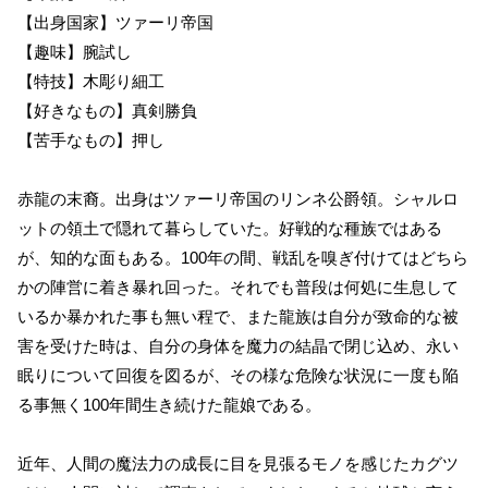
【出身国家】ツァーリ帝国
【趣味】腕試し
【特技】木彫り細工
【好きなもの】真剣勝負
【苦手なもの】押し
赤龍の末裔。出身はツァーリ帝国のリンネ公爵領。シャルロ
ットの領土で隠れて暮らしていた。好戦的な種族ではある
が、知的な面もある。100年の間、戦乱を嗅ぎ付けてはどちら
かの陣営に着き暴れ回った。それでも普段は何処に生息して
いるか暴かれた事も無い程で、また龍族は自分が致命的な被
害を受けた時は、自分の身体を魔力の結晶で閉じ込め、永い
眠りについて回復を図るが、その様な危険な状況に一度も陥
る事無く100年間生き続けた龍娘である。
近年、人間の魔法力の成長に目を見張るモノを感じたカグツ