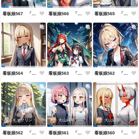
看板娘567 「雪村恋のよもやま話」
看板娘566 「ナンシー・ツァオのよもやま話」
看板娘565 「銀一族」
看板娘564 「ジェルマ・レスポストン・八百のよもやま話」
看板娘563 「騒ぎの終わり」
看板娘562 「八木沼千絵のよもやま話」
キャサリン・アストリー
火山縁華
火山縁華
看板娘562 「キャサリン・アストリーのよもやま話」
看板娘561 「火山一族」
看板娘560 「緋山一族」