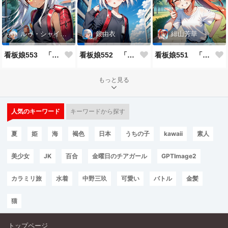
ルゥ・シャイニー
銀由衣
緋山芳華
看板娘553 「ルゥ・シャイニーのよもやま話」
看板娘552 「銀由衣」
看板娘551 「緋山芳華のよもやま話」
もっと見る
人気のキーワード
キーワードから探す
夏
姫
海
褐色
日本
うちの子
kawaii
素人
美少女
JK
百合
金曜日のチアガール
GPTImage2
カラミリ旅
水着
中野三玖
可愛い
バトル
金髪
猫
トップページ