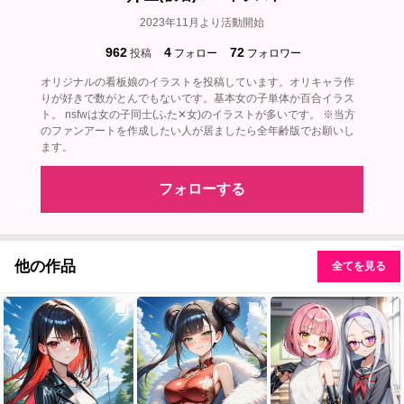
2023年11月より活動開始
962
4
72
投稿
フォロー
フォロワー
オリジナルの看板娘のイラストを投稿しています。オリキャラ作
りが好きで数がとんでもないです。基本女の子単体か百合イラス
ト。 nsfwは女の子同士(ふた✕女)のイラストが多いです。 ※当方
のファンアートを作成したい人が居ましたら全年齢版でお願いし
ます。
フォローする
他の作品
全てを見る