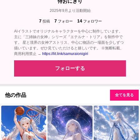
侍おにぎり
2025年9月より活動開始
7
7
14
投稿
フォロー
フォロワー
AIイラストでオリジナルキャラクターを中心に制作しています。
主に「三姉妹の女神」シリーズ『エテルナ・トリア』を制作中で
す。 星と境界の女神アストリス、中心に物語の一場面を少しずつ
描いています。ぜひ見ていただけると嬉しいです。 ※無断転載、
商用利用禁止 →
https://lit.link/samuraionigiri
フォローする
他の作品
全てを見る