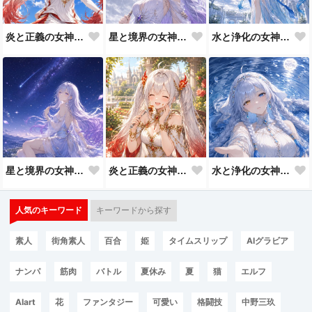
炎と正義の女神ティセリア バスケ
星と境界の女神アストリス
水と浄化の女神、ミレイア
星と境界の女神アストリス
炎と正義の女神ティセリア
水と浄化の女神ミレイア
人気のキーワード
キーワードから探す
素人
街角素人
百合
姫
タイムスリップ
AIグラビア
ナンパ
筋肉
バトル
夏休み
夏
猫
エルフ
AIart
花
ファンタジー
可愛い
格闘技
中野三玖