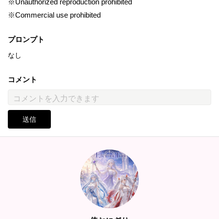
※Unauthorized reproduction prohibited
※Commercial use prohibited
プロンプト
なし
コメント
送信