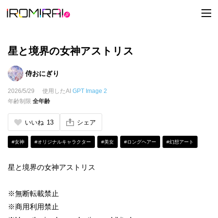
t
o
g
g
l
e
星と境界の女神アストリス
n
a
v
侍おにぎり
i
g
2026/5/29
使用したAI
GPT Image 2
a
t
年齢制限
全年齢
i
o
n
いいね
13
シェア
#女神
#オリジナルキャラクター
#美女
#ロングヘアー
#幻想アート
星と境界の女神アストリス
※無断転載禁止
※商用利用禁止