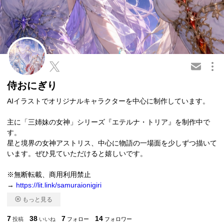
この会員を共有
侍おにぎり
AIイラストでオリジナルキャラクターを中心に制作しています。
主に「三姉妹の女神」シリーズ『エテルナ・トリア』を制作中で
す。
星と境界の女神アストリス、中心に物語の一場面を少しずつ描いて
います。ぜひ見ていただけると嬉しいです。
※無断転載、商用利用禁止
→
https://lit.link/samuraionigiri
もっと見る
7
38
7
14
投稿
いいね
フォロー
フォロワー