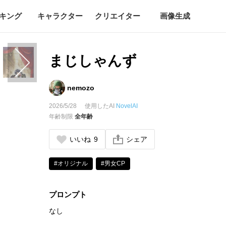
キング
キャラクター
クリエイター
画像生成
まじしゃんず
nemozo
2026/5/28
使用したAI
NovelAI
年齢制限
全年齢
いいね
9
シェア
#オリジナル
#男女CP
プロンプト
なし