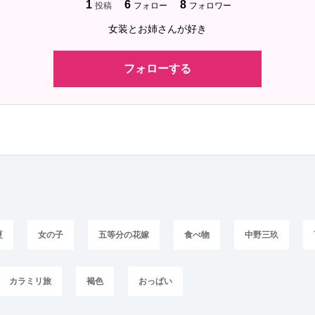
1
6
8
投稿
フォロー
フォロワー
女装とお姉さんが好き
フォローする
夏
女の子
五等分の花嫁
食べ物
中野三玖
カラミリ旅
褐色
おっぱい