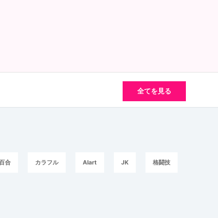
全てを見る
百合
カラフル
AIart
JK
格闘技