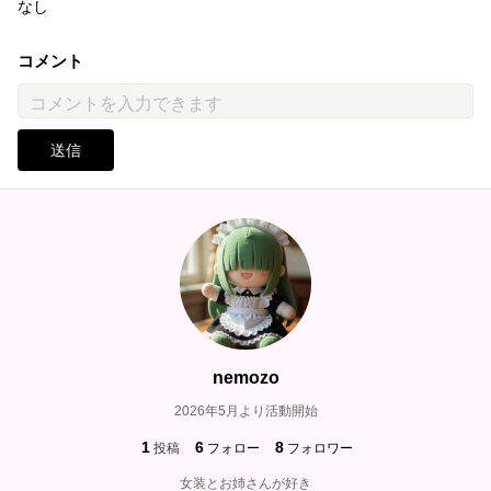
なし
コメント
送信
nemozo
2026年5月より活動開始
1
6
8
投稿
フォロー
フォロワー
女装とお姉さんが好き