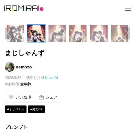
t
o
g
g
l
e
n
a
v
i
まじしゃんず
g
a
t
i
nemozo
o
n
2026/5/28
使用したAI
NovelAI
年齢制限
全年齢
いいね
9
シェア
#オリジナル
#男女CP
プロンプト