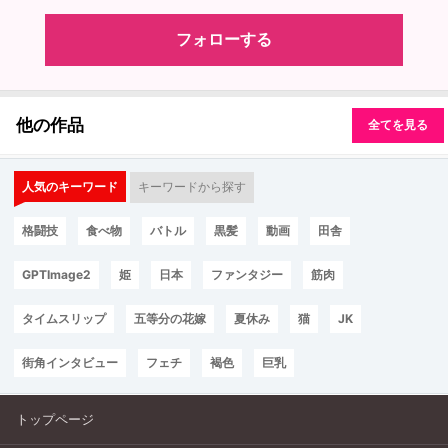
フォローする
他の作品
全てを見る
人気のキーワード
キーワードから探す
格闘技
食べ物
バトル
黒髪
動画
田舎
GPTImage2
姫
日本
ファンタジー
筋肉
タイムスリップ
五等分の花嫁
夏休み
猫
JK
街角インタビュー
フェチ
褐色
巨乳
トップページ