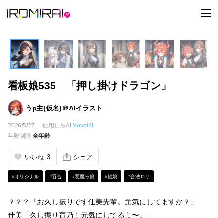
t
o
g
g
l
e
n
a
v
i
看板娘535 「押し掛けドラゴン」
g
a
t
i
うp主(仮名)＠AIイラスト
o
n
2026/5/27
使用したAI
NovelAI
年齢制限
全年齢
いいね
3
シェア
#オリジナル
#百合
#悪魔っ娘
#龍娘
#合法ロリ
？？？「お久し振りです仕美先輩。元気にしてますか？」
仕美「久し振り育乃！元気にしてるよ〜。」