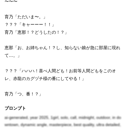
〜〜〜
育乃「ただいま〜。」
？？？「キャーーー！！」
育乃「恵那！？どうしたの！？」
恵那「お、お姉ちゃん！？し、知らない娘が急に部屋に現れ
て…。」
？？？「ハハハ！喜べ人間ども！お前等人間どもをこのオ
レ、赤龍のカグヅチ様の番にしてやる！」
育乃「つ、番！？」
プロンプト
ai-generated, year 2025, 1girl, solo, call, midnight, outdoor, in do
wntown, dynamic angle, masterpiece, best quality, ultra detailed,