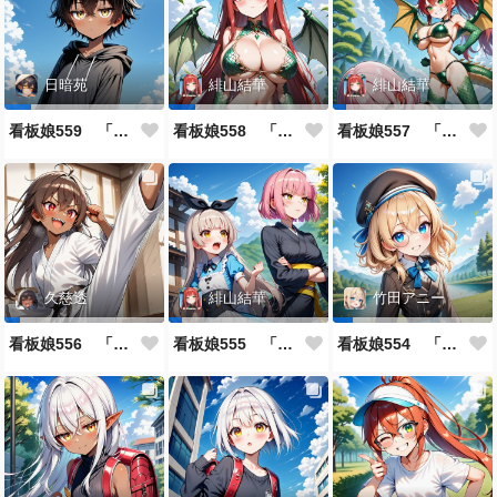
日暗苑
緋山結華
緋山結華
看板娘559 「日暗苑のよもやま話」
看板娘558 「緋山結華」キャラクター紹介
看板娘557 「其々の再会」
久慈透
緋山結華
竹田アニー
看板娘556 「久慈透のよもやま話」
看板娘555 「帰還、そして目覚め。」
看板娘554 「竹田アニーのよもやま話」