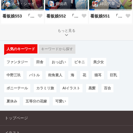
ルゥ・シャイニー
銀由衣
緋山芳華
看板娘553 「ルゥ・シャイニーのよもやま話」
看板娘552 「銀由衣」
看板娘551 「緋山芳華のよもやま話」
もっと見る
人気のキーワード
キーワードから探す
ファンタジー
田舎
おっぱい
ビキニ
美少女
中野三玖
バトル
街角素人
海
花
猫耳
巨乳
ポニーテール
カラミリ旅
AIイラスト
黒髪
百合
夏休み
五等分の花嫁
可愛い
トップページ
イラスト