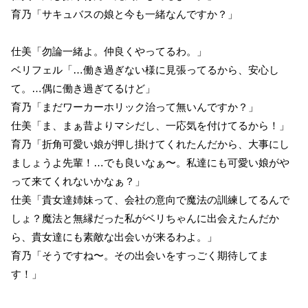
育乃「サキュバスの娘と今も一緒なんですか？」
仕美「勿論一緒よ。仲良くやってるわ。」
ベリフェル「…働き過ぎない様に見張ってるから、安心し
て。…偶に働き過ぎてるけど」
育乃「まだワーカーホリック治って無いんですか？」
仕美「ま、まぁ昔よりマシだし、一応気を付けてるから！」
育乃「折角可愛い娘が押し掛けてくれたんだから、大事にし
ましょうよ先輩！…でも良いなぁ〜。私達にも可愛い娘がや
って来てくれないかなぁ？」
仕美「貴女達姉妹って、会社の意向で魔法の訓練してるんで
しょ？魔法と無縁だった私がベリちゃんに出会えたんだか
ら、貴女達にも素敵な出会いが来るわよ。」
育乃「そうですね〜。その出会いをすっごく期待してま
す！」