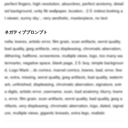
perfect fingers, high resolution, absurdres, perfect anotomy, detail
ed background, unity 8k wallpaper, location, -2.5::indoor,looking a
t viewer, sunny sky::, very aesthetic, masterpiece, no text
ネガティブプロンプト
nsfw, lowres, artistic error, film grain, scan artifacts, worst quality,
bad quality, jpeg artifacts, very displeasing, chromatic aberration,
dithering, halftone, screentone, multiple views, logo, too many wa
termarks, negative space, blank page, 2.5::boy, simple backgroun
d, Logo Mark::, dc comics, marvel comics, lowres, bad, error, few
er, extra, missing, worst quality, jpeg artifacts, bad quality, waterm
ark, unfinished, displeasing, chromatic aberration, signature, extr
a digits, artistic error, username, scan, bad anatomy, blurry, lowre
s, error, film grain, scan artifacts, worst quality, bad quality, jpeg a
rtifacts, very displeasing, chromatic aberration, logo, dated, signat
ure, multiple views, gigantic breasts, extra legs, realistic