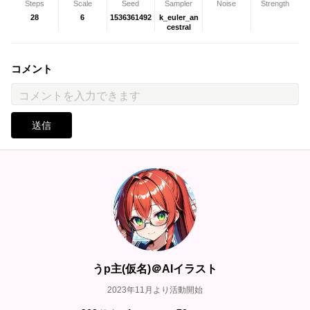
Steps
Scale
Seed
Sampler
Noise
Strength
28
6
1536361492
k_euler_an
cestral
コメント
送信
うp主(仮名)＠AIイラスト
2023年11月より活動開始