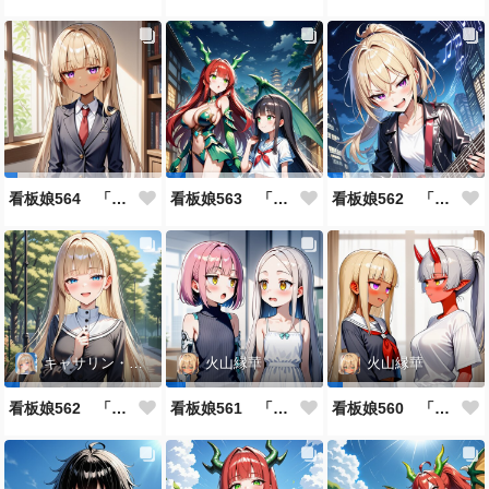
看板娘564 「ジェルマ・レスポストン・八百のよもやま話」
看板娘563 「騒ぎの終わり」
看板娘562 「八木沼千絵のよもやま話」
キャサリン・アストリー
火山縁華
火山縁華
看板娘562 「キャサリン・アストリーのよもやま話」
看板娘561 「火山一族」
看板娘560 「緋山一族」