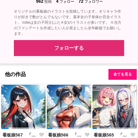
962
4
72
投稿
フォロー
フォロワー
オリジナルの看板娘のイラストを投稿しています。オリキャラ作
りが好きで数がとんでもないです。基本女の子単体か百合イラス
ト。 nsfwは女の子同士(ふた✕女)のイラストが多いです。 ※当方
のファンアートを作成したい人が居ましたら全年齢版でお願いし
ます。
フォローする
他の作品
全てを見る
看板娘567 「雪村恋のよもやま話」
看板娘566 「ナンシー・ツァオのよもやま話」
看板娘565 「銀一族」