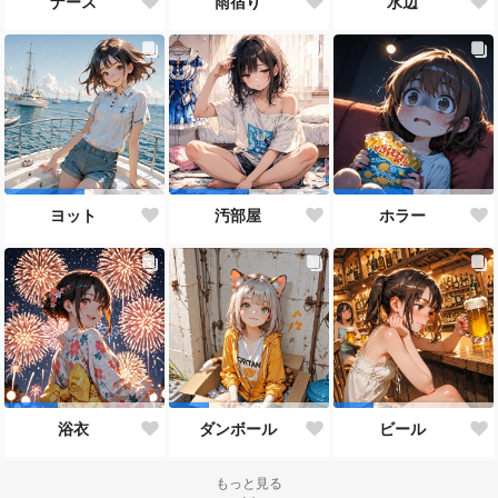
ナース
雨宿り
水辺
ヨット
汚部屋
ホラー
浴衣
ダンボール
ビール
もっと見る