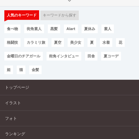
人気のキーワード
キーワードから探す
食べ物
街角素人
黒髪
AIart
夏休み
素人
格闘技
カラミリ旅
夏空
美少女
夏
水着
花
金曜日のチアガール
街角インタビュー
田舎
夏コーデ
姫
猫
金髪
トップページ
イラスト
フォト
ランキング