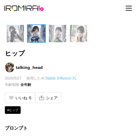
t
o
g
g
l
e
n
a
v
i
ヒップ
g
a
t
i
talking_head
o
n
2026/5/27
使用したAI
Stable Diffusion XL
年齢制限
全年齢
いいね
6
シェア
#ヒップ
プロンプト