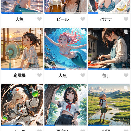
人魚
ビール
バナナ
扇風機
人魚
包丁