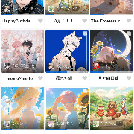
カルカン
他
ぴこたん
他
HappyBirthdayカルくん🐱🎂✨👏🎉
8月！！！
The Etcetera of the Sea and Crabs
御影 冥土
他
カルカン
ライチ
momo×meito
濡れた猫
月と向日葵
ぴこたん
他
シアン
御伽 桃也