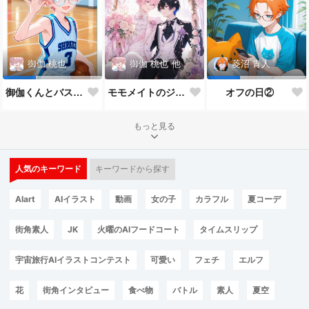
御伽 桃也
他
御伽 桃也
菱沼 青人
モモメイトのジューンブライド*:✨\( ॑˘ ॑◍\ 💒💍 ﾉ◍ ॑˘ ॑ )ﾉ✨:*
御伽くんとバスケ🏀
オフの日②
もっと見る
人気のキーワード
キーワードから探す
AIart
AIイラスト
動画
女の子
カラフル
夏コーデ
街角素人
JK
火曜のAIフードコート
タイムスリップ
宇宙旅行AIイラストコンテスト
可愛い
フェチ
エルフ
花
街角インタビュー
食べ物
バトル
素人
夏空