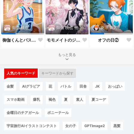
御伽 桃也
他
御伽 桃也
菱沼 青人
モモメイトのジューンブライド*:✨\( ॑˘ ॑◍\ 💒💍 ﾉ◍ ॑˘ ॑ )ﾉ✨:*
御伽くんとバスケ🏀
オフの日②
もっと見る
人気のキーワード
キーワードから探す
金髪
AIグラビア
花
バトル
田舎
JK
おっぱい
スマホ動画
爆乳
褐色
夏
素人
夏コーデ
金曜日のチアガール
ポニーテール
宇宙旅行AIイラストコンテスト
女の子
GPTImage2
黒髪