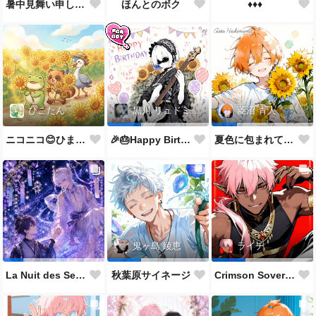
♦️♦️♦️
暑中見舞い申し上げます🌻
ほんとのボク
ぴこたん
黒川 リュドミーラ
菱沼 青人
ニコニコ😊ひまわり🌻
🎉🎂Happy Birthday 🎂🎉
夏色に包まれて🌻✨
鬼ヶ島 綾恵
ライチ
La Nuit des Sept Étoiles
秋葉原サイネージ
Crimson Sovereign👑