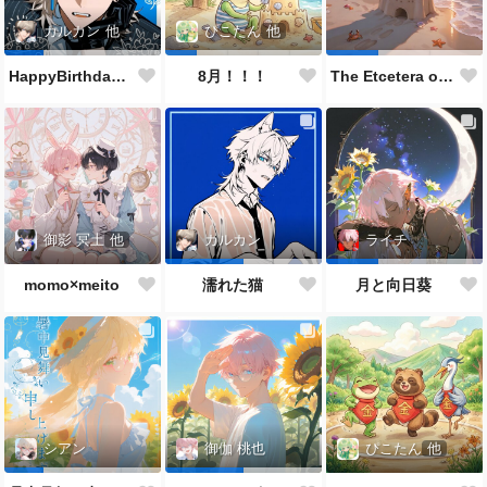
カルカン
他
ぴこたん
他
HappyBirthdayカルくん🐱🎂✨👏🎉
8月！！！
The Etcetera of the Sea and Crabs
御影 冥土
他
カルカン
ライチ
momo×meito
濡れた猫
月と向日葵
ぴこたん
他
シアン
御伽 桃也