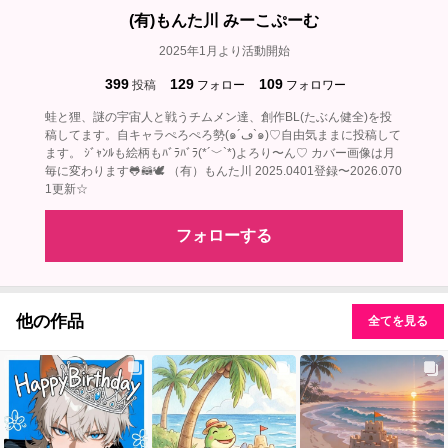
(有)もんた川 みーこぷーむ
2025年1月より活動開始
399
129
109
投稿
フォロー
フォロワー
蛙と狸、謎の宇宙人と戦うチムメン達、創作BL(たぶん健全)を投
稿してます。自キャラぺろぺろ勢(๑´ڡ`๑)♡自由気ままに投稿して
ます。 ｼﾞｬﾝﾙも絵柄もﾊﾞﾗﾊﾞﾗ(*´﹀`*)よろり〜ん♡ カバー画像は月
毎に変わります🐸🦝🕊‎ （有）もんた川 2025.0401登録〜2026.070
1更新☆
フォローする
他の作品
全てを見る