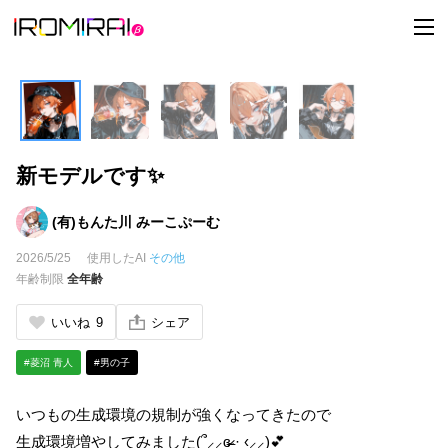
t
o
g
g
l
e
n
a
v
i
新モデルです✨
g
a
t
i
(有)もんた川 みーこぷーむ
o
n
2026/5/25
使用したAI
その他
年齢制限
全年齢
いいね
9
シェア
#菱沼 青人
#男の子
いつもの生成環境の規制が強くなってきたので
生成環境増やしてみました(՞⸝⸝ɞ̴̶̷ ·̫ ‹⸝⸝)💕