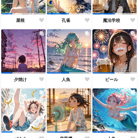
屋根
孔雀
魔法学校
夕焼け
人魚
ビール