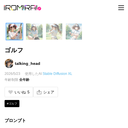
t
o
g
g
l
e
n
a
v
i
ゴルフ
g
a
t
i
talking_head
o
n
2026/5/23
使用したAI
Stable Diffusion XL
年齢制限
全年齢
いいね
5
シェア
#ゴルフ
プロンプト