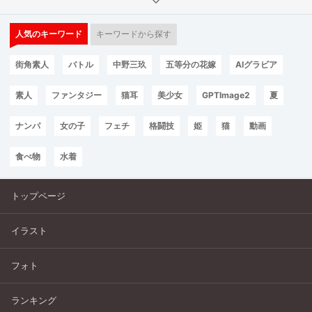
人気のキーワード
キーワードから探す
街角素人
バトル
中野三玖
五等分の花嫁
AIグラビア
素人
ファンタジー
猫耳
美少女
GPTImage2
夏
ナンパ
女の子
フェチ
格闘技
姫
猫
動画
食べ物
水着
トップページ
イラスト
フォト
ランキング