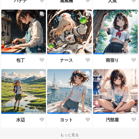
バナナ
扇風機
人魚
包丁
ナース
雨宿り
水辺
ヨット
汚部屋
もっと見る