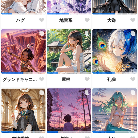
ハグ
地雷系
大鎌
グランドキャニオン
屋根
孔雀