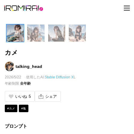
t
o
g
g
l
e
n
a
v
i
カメ
g
a
t
i
talking_head
o
n
2026/5/22
使用したAI
Stable Diffusion XL
年齢制限
全年齢
いいね
5
シェア
#カメ
#亀
プロンプト