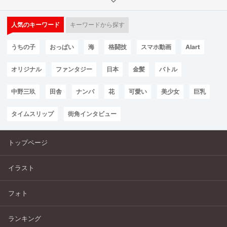
人気のキーワード
キーワードから探す
うちの子
おっぱい
海
格闘技
スマホ動画
AIart
オリジナル
ファンタジー
日本
金髪
バトル
中野三玖
田舎
ナンパ
花
可愛い
美少女
巨乳
タイムスリップ
街角インタビュー
トップページ
イラスト
フォト
ランキング