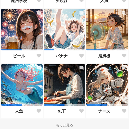
魔法学校
夕焼け
人魚
ビール
バナナ
扇風機
人魚
包丁
ナース
もっと見る