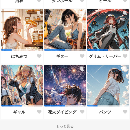
浴衣
ダンボール
ビール
はちみつ
ギター
グリム・リーパー
ギャル
花火ダイビング
パンツ
もっと見る