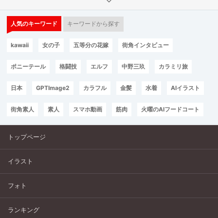
人気のキーワード
キーワードから探す
kawaii
女の子
五等分の花嫁
街角インタビュー
ポニーテール
格闘技
エルフ
中野三玖
カラミリ旅
日本
GPTImage2
カラフル
金髪
水着
AIイラスト
街角素人
素人
スマホ動画
筋肉
火曜のAIフードコート
トップページ
イラスト
フォト
ランキング