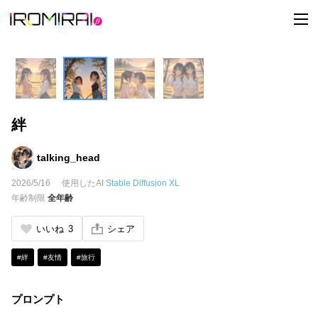
t
o
g
g
l
e
n
a
v
i
絆
g
a
t
i
talking_head
o
n
2026/5/16
使用したAI
Stable Diffusion XL
年齢制限
全年齢
いいね
3
シェア
#絆
#友情
#旅行
プロンプト