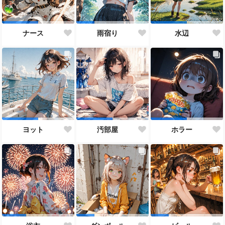
ナース
雨宿り
水辺
ヨット
汚部屋
ホラー