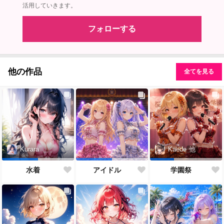
活用していきます。
フォローする
他の作品
全てを見る
Kurara
Kaede
他
水着
アイドル
学園祭