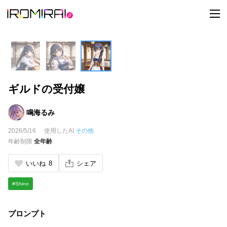
t
o
g
g
l
e
n
a
v
i
ギルドの受付嬢
g
a
t
i
鳴海るみ
o
n
2026/5/16
使用したAI
その他
年齢制限
全年齢
いいね
8
シェア
#Shino
プロンプト