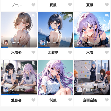
プール
夏服
夏服
Kaede
Azusa
Rumi
水着姿
水着姿
水着
Riko
他
Azusa
他
制服
企画会議
勉強会