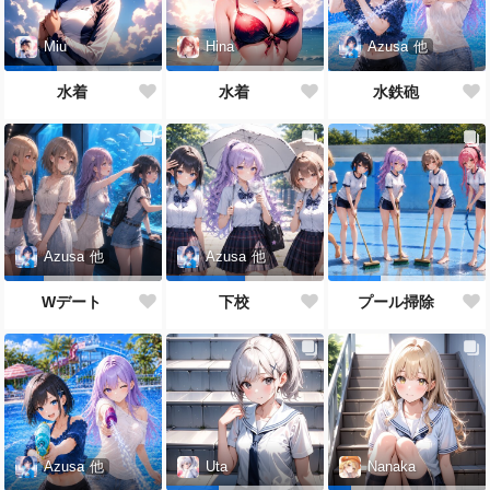
Azusa
他
Miu
Hina
水鉄砲
水着
水着
Azusa
他
Azusa
他
Wデート
下校
プール掃除
Azusa
他
Uta
Nanaka