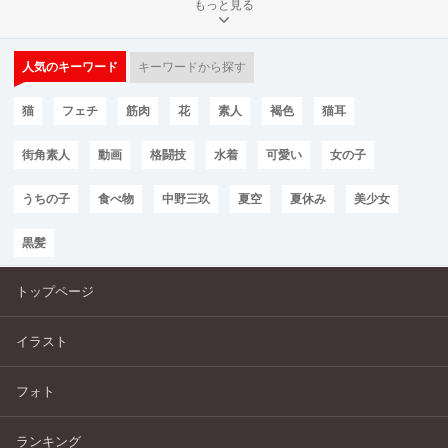
もっと見る
人気のキーワード
キーワードから探す
猫
フェチ
筋肉
花
素人
褐色
猫耳
街角素人
動画
格闘技
水着
可愛い
女の子
うちの子
食べ物
中野三玖
夏空
夏休み
美少女
黒髪
トップページ
イラスト
フォト
ランキング