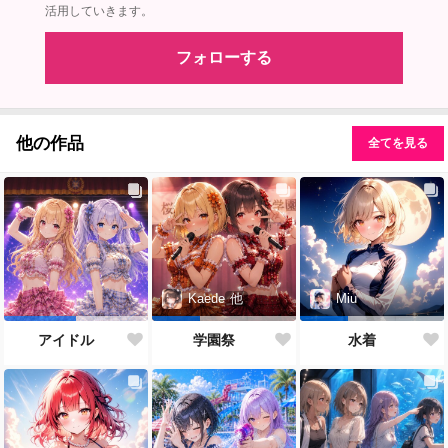
活用していきます。
フォローする
他の作品
全てを見る
Kaede
他
Miu
アイドル
学園祭
水着