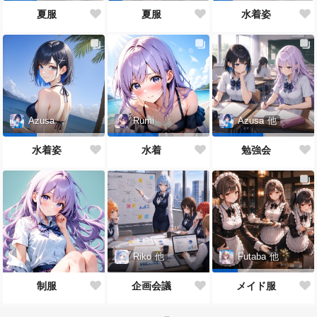
夏服
夏服
水着姿
Azusa
Rumi
Azusa
他
水着姿
水着
勉強会
Riko
他
Futaba
他
制服
企画会議
メイド服