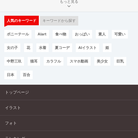
もっと見る
人気のキーワード
キーワードから探す
ポニーテール
AIart
食べ物
おっぱい
素人
可愛い
女の子
花
水着
夏コーデ
AIイラスト
姫
中野三玖
猫耳
カラフル
スマホ動画
美少女
巨乳
日本
百合
トップページ
イラスト
フォト