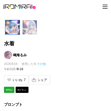
t
o
g
g
l
e
n
a
v
i
水着
g
a
t
i
鳴海るみ
o
n
2026/5/16
使用したAI
その他
年齢制限
R-15
いいね
7
シェア
#Riko
#ビキニ
プロンプト