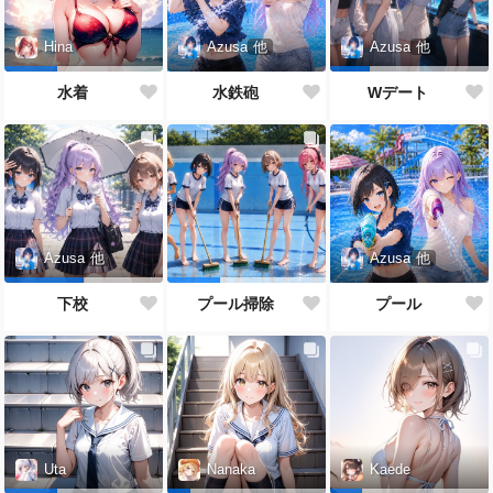
Azusa
他
Hina
Azusa
他
水鉄砲
水着
Wデート
Azusa
他
Azusa
他
プール
下校
プール掃除
Uta
Nanaka
Kaede