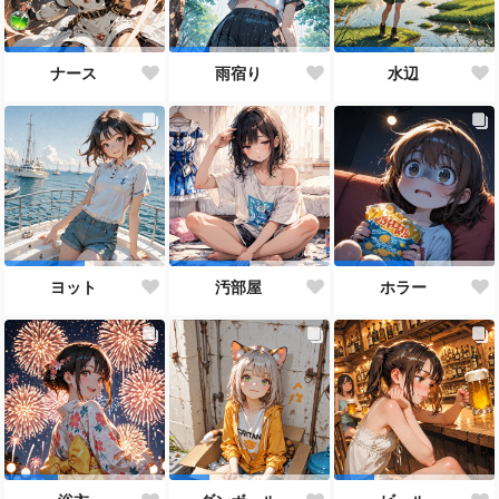
ナース
雨宿り
水辺
ヨット
汚部屋
ホラー