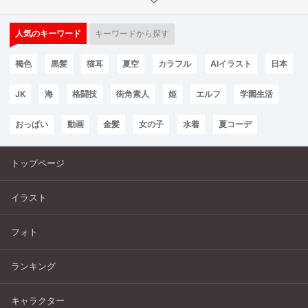
人気のキーワード
キーワードから探す
褐色
黒髪
猫耳
夏空
カラフル
AIイラスト
日本
JK
海
格闘技
街角素人
姫
エルフ
学園生活
おっぱい
動画
金髪
女の子
水着
夏コーデ
トップページ
イラスト
フォト
ランキング
キャラクター