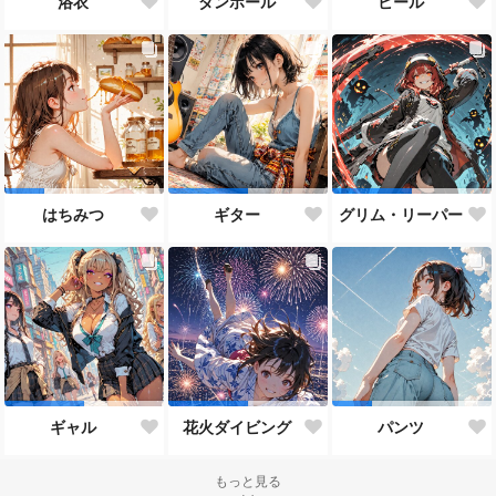
浴衣
ダンボール
ビール
はちみつ
ギター
グリム・リーパー
ギャル
花火ダイビング
パンツ
もっと見る