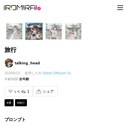
t
o
g
g
l
e
n
a
v
i
旅行
g
a
t
i
talking_head
o
n
2026/5/15
使用したAI
Stable Diffusion XL
年齢制限
全年齢
いいね
1
シェア
#鹿
#旅行
プロンプト