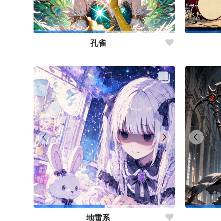
孔雀
地雷系