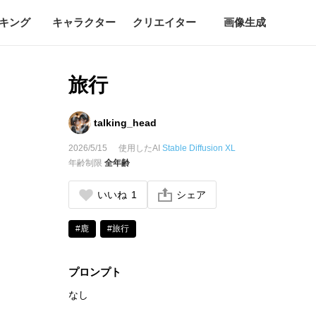
キング
キャラクター
クリエイター
画像生成
旅行
talking_head
2026/5/15
使用したAI
Stable Diffusion XL
年齢制限
全年齢
いいね
1
シェア
#鹿
#旅行
プロンプト
なし