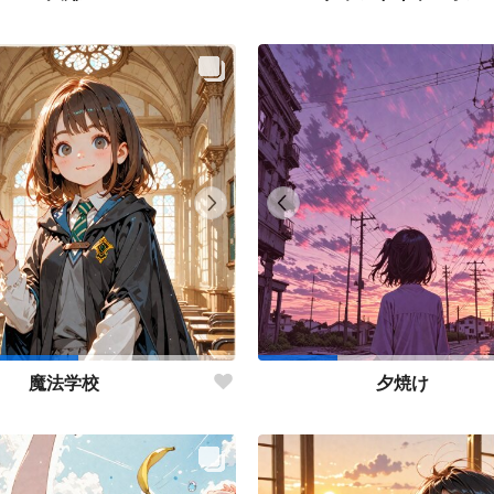
魔法学校
夕焼け