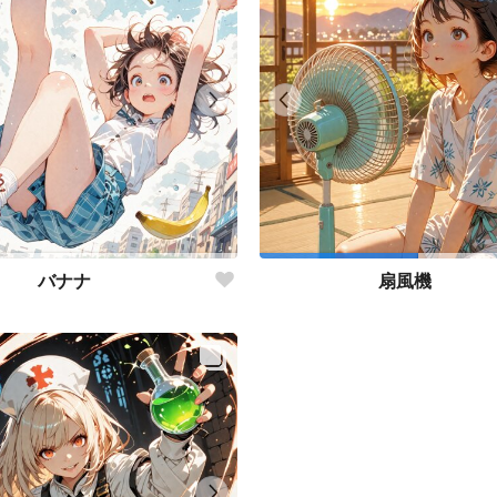
バナナ
扇風機