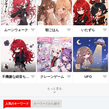
ムーンウォーク
朝ごはん
いたずら
黒崎緋音
紬
不機嫌な緋音ちゃん
クレーンゲーム
UFO
もっと見る
人気のキーワード
キーワードから探す