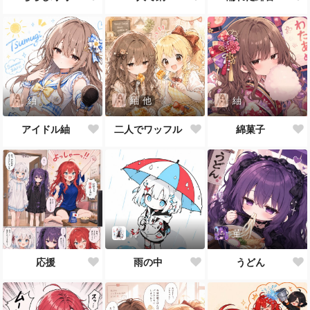
紬
紬
他
紬
アイドル紬
二人でワッフル
綿菓子
澪
菫
応援
雨の中
うどん