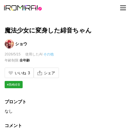
t
o
g
g
l
e
魔法少女に変身した緋音ちゃん
n
a
v
ショウ
i
g
2026/5/15
使用したAI
その他
a
t
年齢制限
全年齢
i
o
n
いいね
3
シェア
#黒崎緋音
プロンプト
なし
コメント