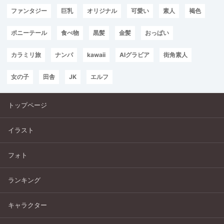
ファンタジー
巨乳
オリジナル
可愛い
素人
褐色
ポニーテール
食べ物
黒髪
金髪
おっぱい
カラミリ旅
ナンパ
kawaii
AIグラビア
街角素人
女の子
田舎
JK
エルフ
トップページ
イラスト
フォト
ランキング
キャラクター