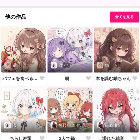
他の作品
全てを見る
紬
澪
他
紬
パフェを食べる紬ちゃん
朝
本を読む紬ちゃん
澪
黒崎緋音
他
黒崎緋音
ちらし寿司
3人で鍋
濡れた緋音