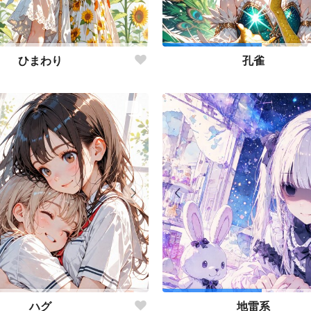
ひまわり
孔雀
ハグ
地雷系