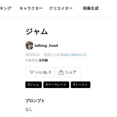
キング
キャラクター
クリエイター
画像生成
ジャム
talking_head
2026/5/13
使用したAI
Stable Diffusion XL
年齢制限
全年齢
いいね
3
シェア
#ジャム
#マーマレード
#トースト
プロンプト
なし