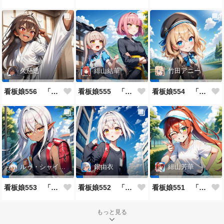
久慈透
緋山結華
竹田アニー
看板娘556 「久慈透のよもやま話」
看板娘555 「帰還、そして目覚め。」
看板娘554 「竹田アニーのよもやま話」
ルゥ・シャイニー
銀由衣
緋山芳華
看板娘553 「ルゥ・シャイニーのよもやま話」
看板娘552 「銀由衣」
看板娘551 「緋山芳華のよもやま話」
もっと見る