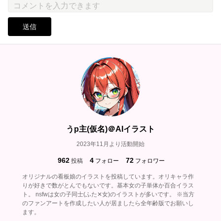
送信
うp主(仮名)＠AIイラスト
2023年11月より活動開始
962
4
72
投稿
フォロー
フォロワー
オリジナルの看板娘のイラストを投稿しています。オリキャラ作
りが好きで数がとんでもないです。基本女の子単体か百合イラス
ト。 nsfwは女の子同士(ふた✕女)のイラストが多いです。 ※当方
のファンアートを作成したい人が居ましたら全年齢版でお願いし
ます。