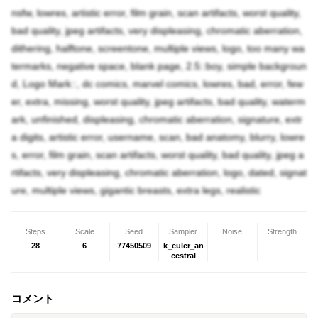
nsfw, lowres, artistic error, film grain, scan artifacts, worst quality,
bad quality, jpeg artifacts, very displeasing, chromatic aberration,
dithering, halftone, screentone, multiple views, logo, too many wa
termarks, negative space, blank page, 2.5::boy, simple backgroun
d, Logo Mark::, dc comics, marvel comics, lowres, bad, error, few
er, extra, missing, worst quality, jpeg artifacts, bad quality, waterm
ark, unfinished, displeasing, chromatic aberration, signature, extr
a digits, artistic error, username, scan, bad anatomy, blurry, lowre
s, error, film grain, scan artifacts, worst quality, bad quality, jpeg a
rtifacts, very displeasing, chromatic aberration, logo, dated, signat
ure, multiple views, gigantic breasts, extra legs, realistic
Steps
Scale
Seed
Sampler
Noise
Strength
28
6
77450509
k_euler_an
cestral
コメント