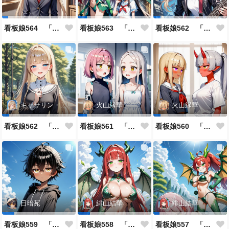
看板娘564 「ジェルマ・レスポストン・八百のよもやま話」
看板娘563 「騒ぎの終わり」
看板娘562 「八木沼千絵のよもやま話」
キャサリン・アストリー
火山縁華
火山縁華
看板娘562 「キャサリン・アストリーのよもやま話」
看板娘561 「火山一族」
看板娘560 「緋山一族」
日暗苑
緋山結華
緋山結華
看板娘559 「日暗苑のよもやま話」
看板娘558 「緋山結華」キャラクター紹介
看板娘557 「其々の再会」