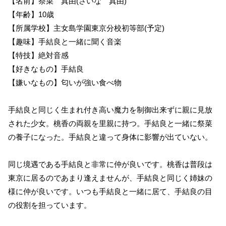
【名前】祭菜 真由(さいな 真由)
【年齢】10歳
【所属学校】主女島学園東京分校初等部(予定)
【趣味】手結良と一緒に聞く音楽
【特技】絶対音感
【好きなもの】手結良
【嫌いなもの】匂いが強い食べ物
手結良と同じく生まれ付き高い魔力を制御出来ずに親に見放
された少女。桃香の両親を里親に持つ。手結良と一緒に祭菜
の養子になった。手結良と違って身体に影響が出ていない。
同じ境遇である手結良と非常に仲が良いです。桃香は普段は
東京に居るのであまり逢えませんが、手結良と同じく姉妹の
様に仲が良いです。いつも手結良と一緒に居て、手結良の目
の役割を担っています。