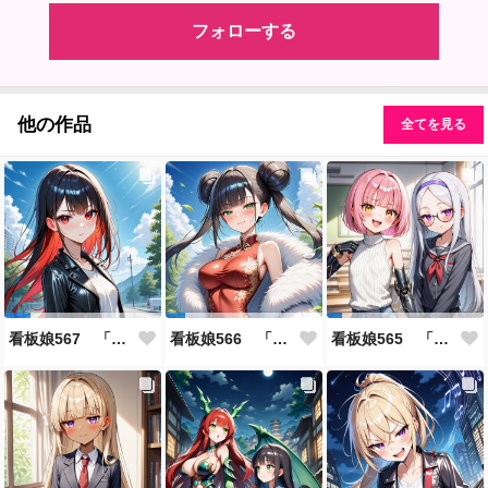
フォローする
他の作品
全てを見る
看板娘567 「雪村恋のよもやま話」
看板娘566 「ナンシー・ツァオのよもやま話」
看板娘565 「銀一族」