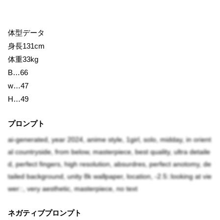
体型データ
身長131cm
体重33kg
B…66
w…47
H…49
プロンプト
ai-generated, year 2024, anime style, 1girl, solo, midday, in orient
al countryside, from below, masterpiece, best quality, ultra detaile
d, perfect fingers, high resolution, absurdres, perfect anotomy, de
tailed background, unity 8k wallpaper, location, -2.5::looking at vie
wer::, very aesthetic, masterpiece, no text
ネガティブプロンプト