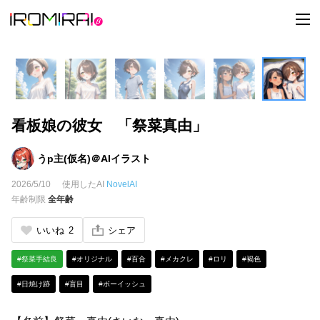
t
o
g
g
l
e
n
a
v
i
看板娘の彼女 「祭菜真由」
g
a
t
i
うp主(仮名)＠AIイラスト
o
n
2026/5/10
使用したAI
NovelAI
年齢制限
全年齢
いいね
2
シェア
#祭菜手結良
#オリジナル
#百合
#メカクレ
#ロリ
#褐色
#日焼け跡
#盲目
#ボーイッシュ