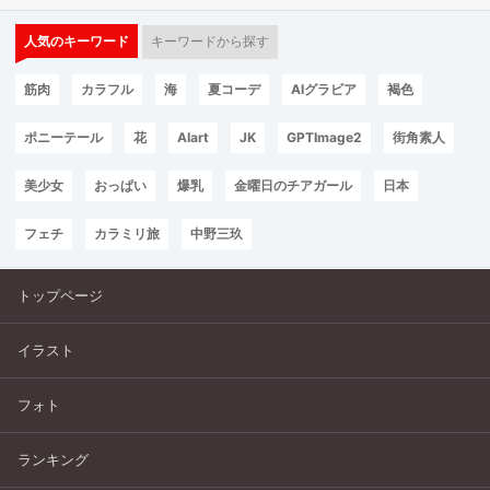
人気のキーワード
キーワードから探す
筋肉
カラフル
海
夏コーデ
AIグラビア
褐色
ポニーテール
花
AIart
JK
GPTImage2
街角素人
美少女
おっぱい
爆乳
金曜日のチアガール
日本
フェチ
カラミリ旅
中野三玖
トップページ
イラスト
フォト
ランキング