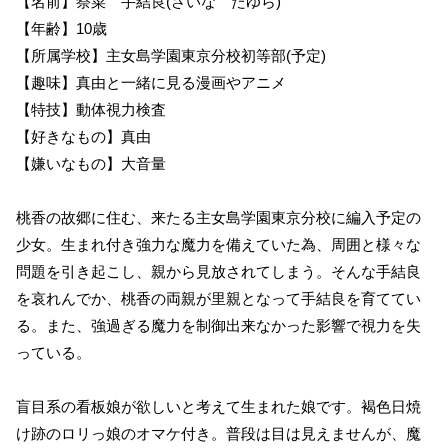
【名前】祭菜 手結良(さいな たゆら)
【年齢】10歳
【所属学校】主女島学園東京分校初等部(予定)
【趣味】真由と一緒に見る漫画やアニメ
【特技】動体視力検査
【好きなもの】真由
【嫌いなもの】大音量
桃香の故郷に住む、来たる主女島学園東京分校に編入予定の
少女。生まれ付き強力な魔力を備えていた為、周囲と様々な
問題を引き起こし、親から見放されてしまう。そんな手結良
を哀れんでか、桃香の両親が里親となって手結良を育ててい
る。また、強過ぎる魔力を制御出来なかった影響で視力を失
っている。
盲目系の看板娘が欲しいと考えて生まれた娘です。褐色日焼
け跡のロリっ娘のオマケ付き。普段は目は見えませんが、魔