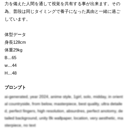
力を備えた人間を通して視覚を共有する事が出来ます。その
為、普段は同じタイミングで養子になった真由と一緒に過ご
しています。
体型データ
身長128cm
体重29kg
B…65
w…44
H…48
プロンプト
ai-generated, year 2024, anime style, 1girl, solo, midday, in orient
al countryside, from below, masterpiece, best quality, ultra detaile
d, perfect fingers, high resolution, absurdres, perfect anotomy, de
tailed background, unity 8k wallpaper, location, very aesthetic, ma
sterpiece, no text