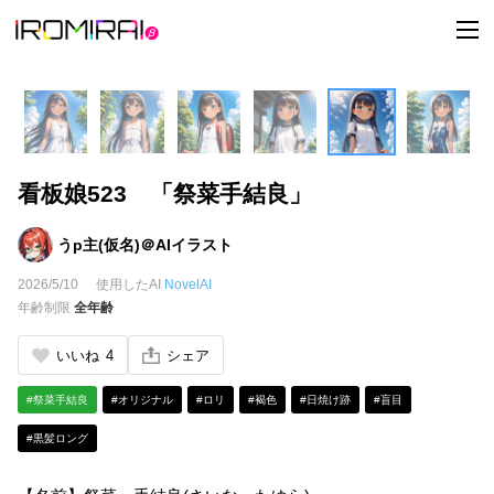
t
o
g
g
l
e
n
a
v
i
看板娘523 「祭菜手結良」
g
a
t
i
うp主(仮名)＠AIイラスト
o
n
2026/5/10
使用したAI
NovelAI
年齢制限
全年齢
いいね
4
シェア
#祭菜手結良
#オリジナル
#ロリ
#褐色
#日焼け跡
#盲目
#黒髪ロング