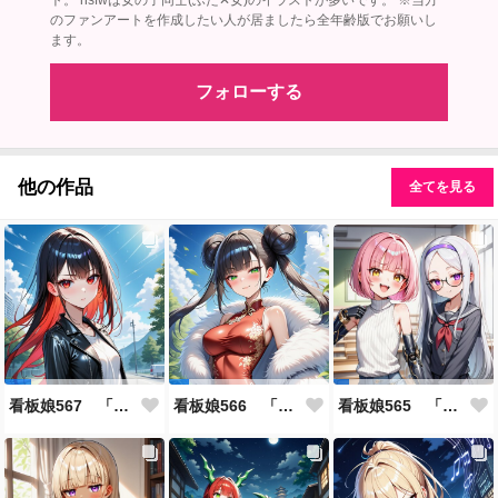
ト。 nsfwは女の子同士(ふた✕女)のイラストが多いです。 ※当方
のファンアートを作成したい人が居ましたら全年齢版でお願いし
ます。
フォローする
他の作品
全てを見る
看板娘567 「雪村恋のよもやま話」
看板娘566 「ナンシー・ツァオのよもやま話」
看板娘565 「銀一族」