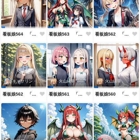
看板娘564 「ジェルマ・レスポストン・八百のよもやま話」
看板娘563 「騒ぎの終わり」
看板娘562 「八木沼千絵のよもやま話」
キャサリン・アストリー
火山縁華
火山縁華
看板娘562 「キャサリン・アストリーのよもやま話」
看板娘561 「火山一族」
看板娘560 「緋山一族」