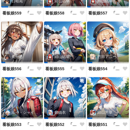
日暗苑
緋山結華
緋山結華
看板娘559 「日暗苑のよもやま話」
看板娘558 「緋山結華」キャラクター紹介
看板娘557 「其々の再会」
久慈透
緋山結華
竹田アニー
看板娘556 「久慈透のよもやま話」
看板娘555 「帰還、そして目覚め。」
看板娘554 「竹田アニーのよもやま話」
ルゥ・シャイニー
銀由衣
緋山芳華
看板娘553 「ルゥ・シャイニーのよもやま話」
看板娘552 「銀由衣」
看板娘551 「緋山芳華のよもやま話」