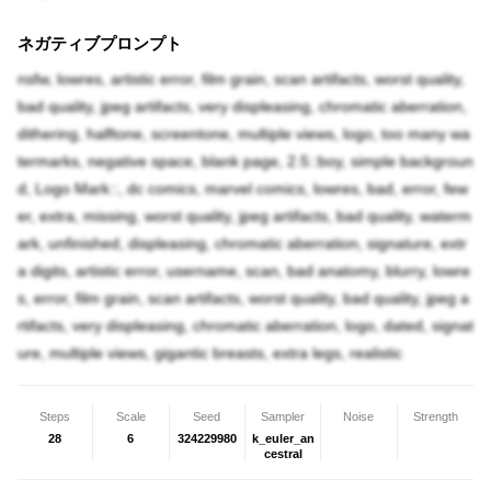
ネガティブプロンプト
nsfw, lowres, artistic error, film grain, scan artifacts, worst quality,
bad quality, jpeg artifacts, very displeasing, chromatic aberration,
dithering, halftone, screentone, multiple views, logo, too many wa
termarks, negative space, blank page, 2.5::boy, simple backgroun
d, Logo Mark::, dc comics, marvel comics, lowres, bad, error, few
er, extra, missing, worst quality, jpeg artifacts, bad quality, waterm
ark, unfinished, displeasing, chromatic aberration, signature, extr
a digits, artistic error, username, scan, bad anatomy, blurry, lowre
s, error, film grain, scan artifacts, worst quality, bad quality, jpeg a
rtifacts, very displeasing, chromatic aberration, logo, dated, signat
ure, multiple views, gigantic breasts, extra legs, realistic
Steps
Scale
Seed
Sampler
Noise
Strength
28
6
324229980
k_euler_an
cestral