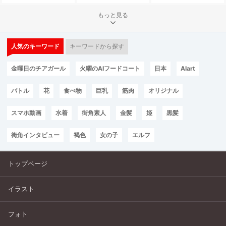
もっと見る
人気のキーワード
キーワードから探す
金曜日のチアガール
火曜のAIフードコート
日本
AIart
バトル
花
食べ物
巨乳
筋肉
オリジナル
スマホ動画
水着
街角素人
金髪
姫
黒髪
街角インタビュー
褐色
女の子
エルフ
トップページ
イラスト
フォト