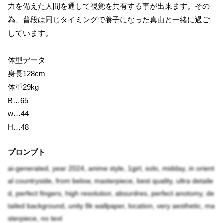
力を備えた人間を通して視覚を共有する事が出来ます。その
為、普段は同じタイミングで養子になった真由と一緒に過ご
しています。
体型データ
身長128cm
体重29kg
B…65
w…44
H…48
プロンプト
ai-generated, year 2024, anime style, 1girl, solo, midday, in orient
al countryside, from below, masterpiece, best quality, ultra detaile
d, perfect fingers, high resolution, absurdres, perfect anotomy, de
tailed background, unity 8k wallpaper, location, very aesthetic, ma
sterpiece, no text