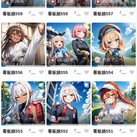
日暗苑
緋山結華
緋山結華
看板娘559 「日暗苑のよもやま話」
看板娘558 「緋山結華」キャラクター紹介
看板娘557 「其々の再会」
久慈透
緋山結華
竹田アニー
看板娘556 「久慈透のよもやま話」
看板娘555 「帰還、そして目覚め。」
看板娘554 「竹田アニーのよもやま話」
ルゥ・シャイニー
銀由衣
緋山芳華
看板娘553 「ルゥ・シャイニーのよもやま話」
看板娘552 「銀由衣」
看板娘551 「緋山芳華のよもやま話」