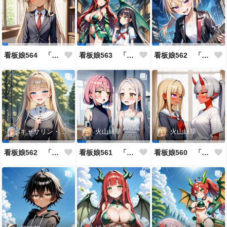
看板娘564 「ジェルマ・レスポストン・八百のよもやま話」
看板娘563 「騒ぎの終わり」
看板娘562 「八木沼千絵のよもやま話」
キャサリン・アストリー
火山縁華
火山縁華
看板娘562 「キャサリン・アストリーのよもやま話」
看板娘561 「火山一族」
看板娘560 「緋山一族」