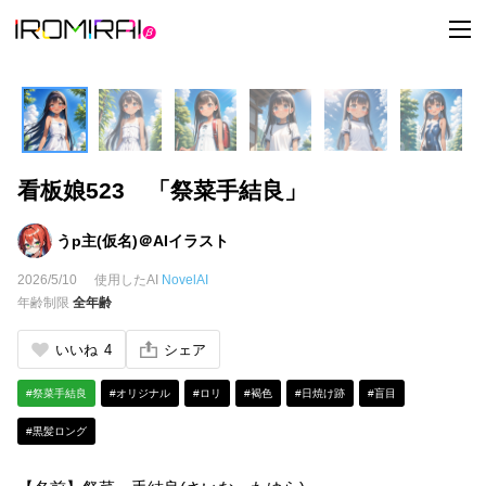
t
o
g
g
l
e
n
a
v
i
看板娘523 「祭菜手結良」
g
a
t
i
うp主(仮名)＠AIイラスト
o
n
2026/5/10
使用したAI
NovelAI
年齢制限
全年齢
いいね
4
シェア
#祭菜手結良
#オリジナル
#ロリ
#褐色
#日焼け跡
#盲目
#黒髪ロング