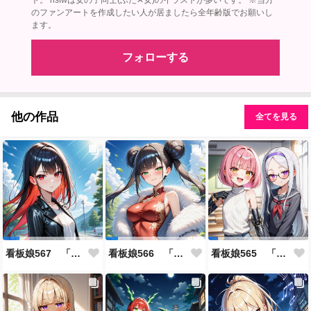
ト。 nsfwは女の子同士(ふた✕女)のイラストが多いです。 ※当方
のファンアートを作成したい人が居ましたら全年齢版でお願いし
ます。
フォローする
他の作品
全てを見る
看板娘567 「雪村恋のよもやま話」
看板娘566 「ナンシー・ツァオのよもやま話」
看板娘565 「銀一族」