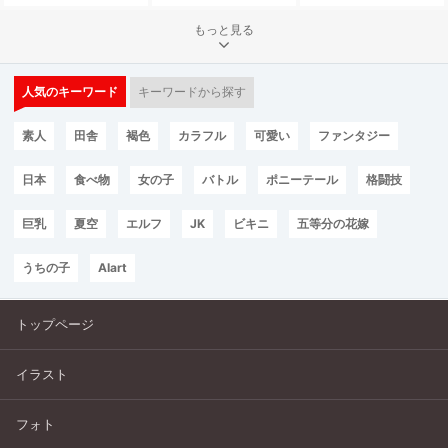
もっと見る
人気のキーワード
キーワードから探す
素人
田舎
褐色
カラフル
可愛い
ファンタジー
日本
食べ物
女の子
バトル
ポニーテール
格闘技
巨乳
夏空
エルフ
JK
ビキニ
五等分の花嫁
うちの子
AIart
トップページ
イラスト
フォト