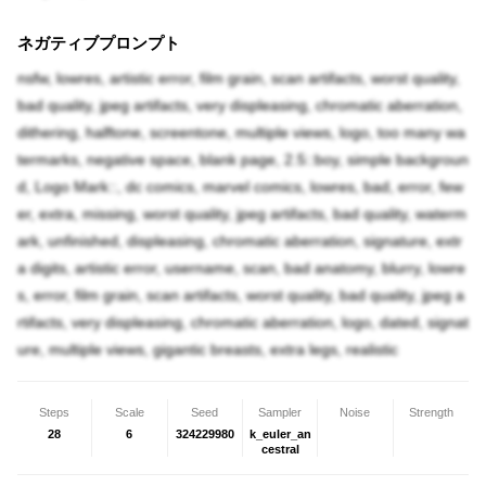
ネガティブプロンプト
nsfw, lowres, artistic error, film grain, scan artifacts, worst quality,
bad quality, jpeg artifacts, very displeasing, chromatic aberration,
dithering, halftone, screentone, multiple views, logo, too many wa
termarks, negative space, blank page, 2.5::boy, simple backgroun
d, Logo Mark::, dc comics, marvel comics, lowres, bad, error, few
er, extra, missing, worst quality, jpeg artifacts, bad quality, waterm
ark, unfinished, displeasing, chromatic aberration, signature, extr
a digits, artistic error, username, scan, bad anatomy, blurry, lowre
s, error, film grain, scan artifacts, worst quality, bad quality, jpeg a
rtifacts, very displeasing, chromatic aberration, logo, dated, signat
ure, multiple views, gigantic breasts, extra legs, realistic
Steps
Scale
Seed
Sampler
Noise
Strength
28
6
324229980
k_euler_an
cestral