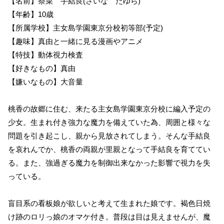
【名前】祭菜 手結良(さいな たゆら)
【年齢】10歳
【所属学校】主女島学園東京分校初等部(予定)
【趣味】真由と一緒に見る漫画やアニメ
【特技】動体視力検査
【好きなもの】真由
【嫌いなもの】大音量
桃香の故郷に住む、来たる主女島学園東京分校に編入予定の
少女。生まれ付き強力な魔力を備えていた為、周囲と様々な
問題を引き起こし、親から見放されてしまう。そんな手結良
を哀れんでか、桃香の両親が里親となって手結良を育ててい
る。また、強過ぎる魔力を制御出来なかった影響で視力を失
っている。
盲目系の看板娘が欲しいと考えて生まれた娘です。褐色日焼
け跡のロリっ娘のオマケ付き。普段は目は見えませんが、魔