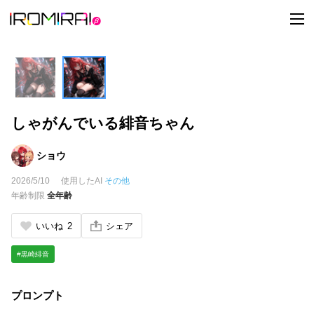
t
o
g
g
l
e
n
a
v
i
しゃがんでいる緋音ちゃん
g
a
t
i
ショウ
o
n
2026/5/10
使用したAI
その他
年齢制限
全年齢
いいね
2
シェア
#黒崎緋音
プロンプト