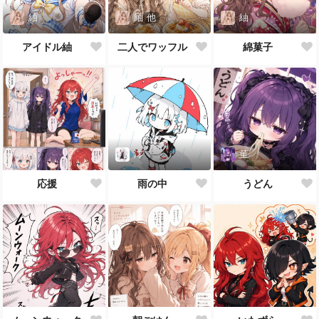
紬
紬
他
紬
アイドル紬
二人でワッフル
綿菓子
澪
菫
応援
雨の中
うどん