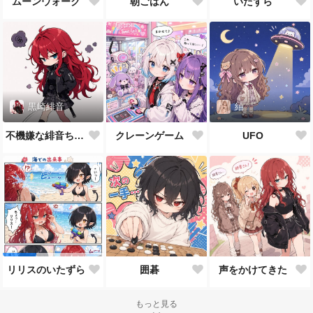
ムーンウォーク
朝ごはん
いたずら
黒崎緋音
紬
不機嫌な緋音ちゃん
クレーンゲーム
UFO
囲碁
声をかけてきた
リリスのいたずら
もっと見る