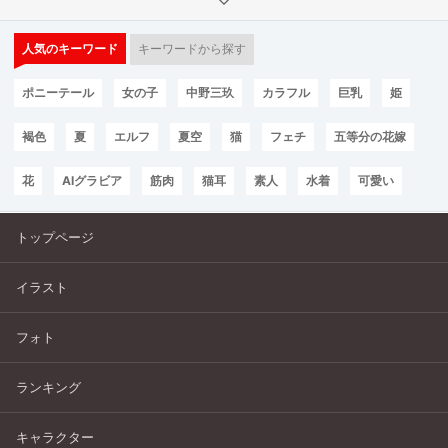
人気のキーワード
キーワードから探す
ポニーテール
女の子
中野三玖
カラフル
巨乳
姫
褐色
夏
エルフ
夏空
猫
フェチ
五等分の花嫁
花
AIグラビア
筋肉
猫耳
素人
水着
可愛い
トップページ
イラスト
フォト
ランキング
キャラクター