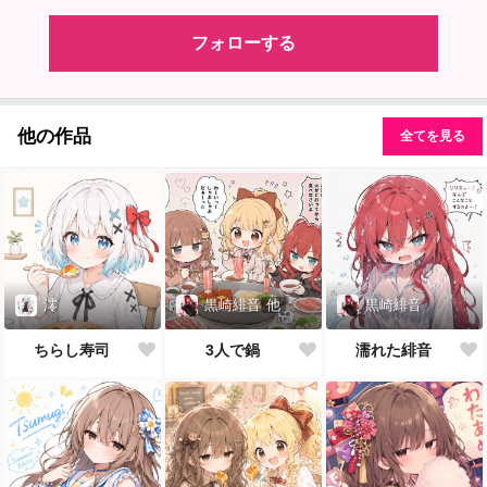
フォローする
他の作品
全てを見る
澪
黒崎緋音
他
黒崎緋音
ちらし寿司
3人で鍋
濡れた緋音