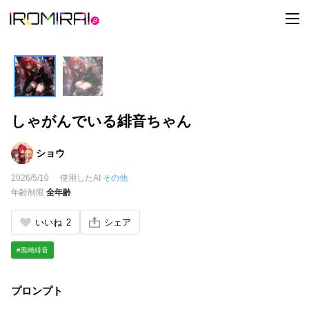
t
o
g
g
l
e
n
a
v
i
しゃがんでいる緋音ちゃん
g
a
t
i
ショウ
o
n
2026/5/10
使用したAI
その他
年齢制限
全年齢
いいね
2
シェア
#黒崎緋音
プロンプト