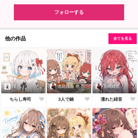
フォローする
他の作品
全てを見る
澪
黒崎緋音
他
黒崎緋音
ちらし寿司
3人で鍋
濡れた緋音