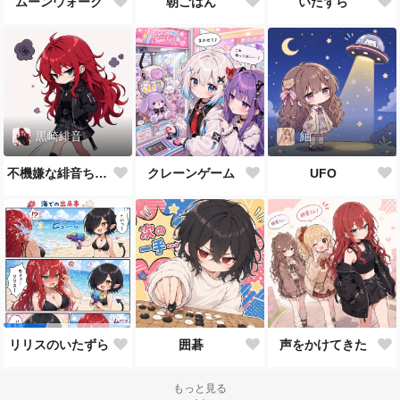
ムーンウォーク
朝ごはん
いたずら
黒崎緋音
紬
不機嫌な緋音ちゃん
クレーンゲーム
UFO
囲碁
声をかけてきた
リリスのいたずら
もっと見る