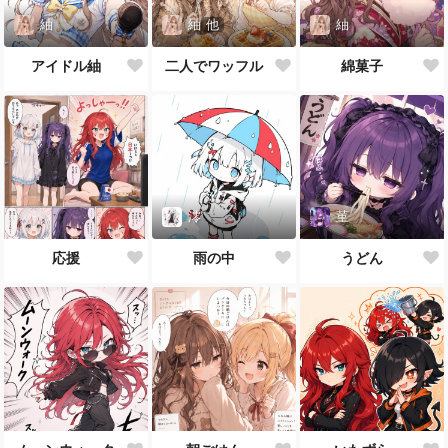
紬
紬
他
紬
アイドル紬
二人でワッフル
綿菓子
澪
菫
応援
雨の中
うどん