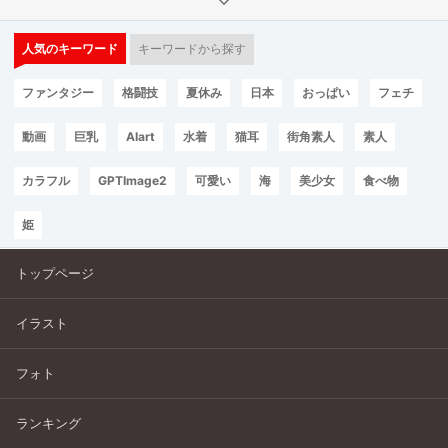
人気のキーワード
キーワードから探す
ファンタジー
格闘技
夏休み
日本
おっぱい
フェチ
動画
巨乳
AIart
水着
猫耳
街角素人
素人
カラフル
GPTImage2
可愛い
海
美少女
食べ物
姫
トップページ
イラスト
フォト
ランキング