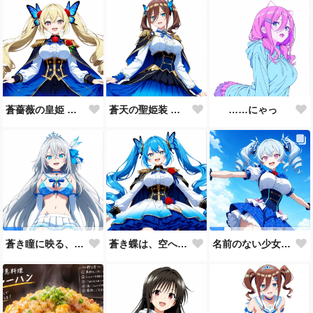
蒼薔薇の皇姫 ― 青き王国の継承者 ―
蒼天の聖姫装 ― 蒼き王国の祝福 ―
……にゃっ
蒼き蝶は、空へ舞う。🦋💙
蒼き瞳に映る、まだ見ぬ未来。🩵
名前のない少女、誕生。🩵