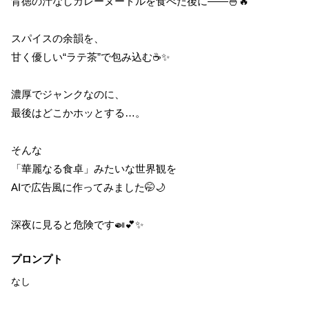
背徳の汁なしカレーヌードルを食べた後に――🍜🔥
スパイスの余韻を、
甘く優しい“ラテ茶”で包み込む☕✨
濃厚でジャンクなのに、
最後はどこかホッとする…。
そんな
「華麗なる食卓」みたいな世界観を
AIで広告風に作ってみました🤭🌙
深夜に見ると危険です🍛💕✨
プロンプト
なし