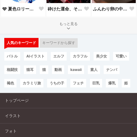
🩵 夏色ロリータ 🩵
砕けた運命、それでも君を見つめて。
ふんわり卵の中華粥
もっと見る
人気のキーワード
キーワードから探す
バトル
AIイラスト
エルフ
カラフル
美少女
可愛い
格闘技
猫耳
猫
動画
kawaii
素人
ナンパ
褐色
カラミリ旅
うちの子
フェチ
巨乳
爆乳
姫
トップページ
イラスト
フォト