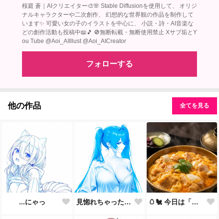
桜庭 蒼｜AIクリエイター🎨🌸 Stable Diffusionを使用して、 オリジ
ナルキャラクターや二次創作、 幻想的な世界観の作品を制作して
います✨ 可愛い女の子のイラストを中心に、 小説・詩・AI音楽な
どの創作活動も投稿中📖🎵 🚫無断転載・無断使用禁止 Xサブ垢とY
ou Tube @Aoi_AIIllust @Aoi_AICreator
フォローする
他の作品
全てを見る
...にゃっ
見惚れちゃった？……まだ、何もしてないのに♡
🥚🐔 今日は「親子丼の日」🍚✨