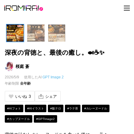
t
o
g
g
l
e
n
a
v
i
深夜の背徳と、最後の癒し。🍛☕✨
g
a
t
i
桜庭 蒼
o
n
2026/5/9
使用したAI
GPT Image 2
年齢制限
全年齢
いいね
3
シェア
#AIフォト
#AIイラスト
#飯テロ
#ラテ茶
#カレーヌードル
#カップヌードル
#GPTImage2