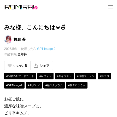
t
o
g
g
l
e
みな様、こんにちは☀️🍜
n
a
v
桜庭 蒼
i
g
2026/5/8
使用したAI
GPT Image 2
a
t
年齢制限
全年齢
i
o
n
いいね
5
シェア
#火曜のAIフードコート
#AIフォト
#AIイラスト
#味噌ラーメン
#飯テロ
#GPTImage2
#AIグルメ
#麺スタグラム
#飯テログラム
お昼ご飯に
濃厚な味噌スープに、
ピリ辛キムチ。