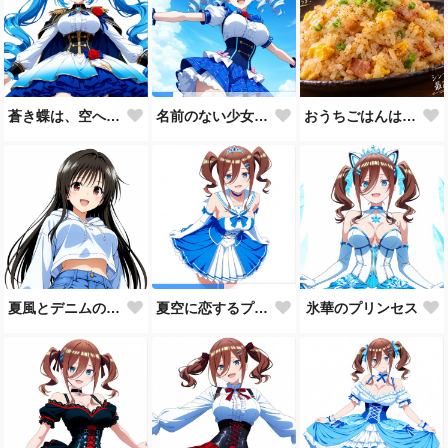
蒼き蝶は、空へ舞う。🦋💙
おうちごはんはチャーハンで🍚💕
名前のない少女、誕生。🩵
夏風とデニムの約束
氷華のプリンセス
夏空に恋するプリンセス