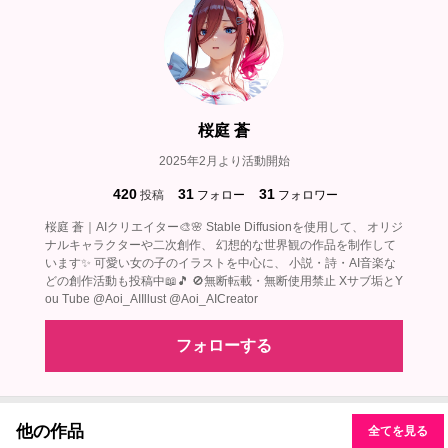
桜庭 蒼
2025年2月より活動開始
420
31
31
投稿
フォロー
フォロワー
桜庭 蒼｜AIクリエイター🎨🌸 Stable Diffusionを使用して、 オリジ
ナルキャラクターや二次創作、 幻想的な世界観の作品を制作して
います✨ 可愛い女の子のイラストを中心に、 小説・詩・AI音楽な
どの創作活動も投稿中📖🎵 🚫無断転載・無断使用禁止 Xサブ垢とY
ou Tube @Aoi_AIIllust @Aoi_AICreator
フォローする
他の作品
全てを見る