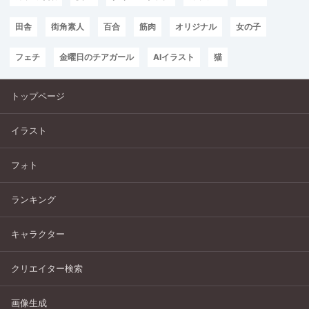
田舎
街角素人
百合
筋肉
オリジナル
女の子
フェチ
金曜日のチアガール
AIイラスト
猫
トップページ
イラスト
フォト
ランキング
キャラクター
クリエイター検索
画像生成