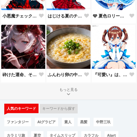
🩵 夏色ロリータ 🩵
小悪魔チェック・ロリータ
はじける夏のチェックコーデ！
砕けた運命、それでも君を見つめて。
ふんわり卵の中華粥
『可愛い』は、一回じゃ足りない。🩵
もっと見る
人気のキーワード
キーワードから探す
ファンタジー
AIグラビア
素人
黒髪
中野三玖
カラミリ旅
夏空
タイムスリップ
カラフル
AIart