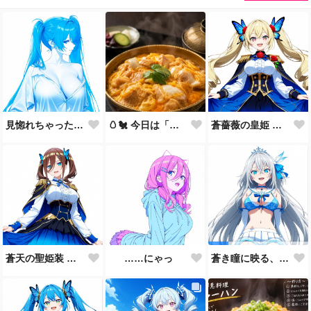
見惚れちゃった？……まだ、何もしてないのに♡
🥚🐔 今日は「親子丼の日」🍚✨
蒼薔薇の皇姫 ― 青き王国の継承者 ―
蒼天の聖姫装 ― 蒼き王国の祝福 ―
……にゃっ
蒼き瞳に映る、まだ見ぬ未来。🩵