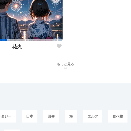
花火
もっと見る
ンタジー
日本
田舎
海
エルフ
食べ物