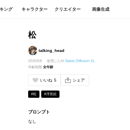
キング
キャラクター
クリエイター
画像生成
松
talking_head
2026/5/8
使用したAI
Stable Diffusion XL
年齢制限
全年齢
いいね
5
シェア
#松
#浮世絵
プロンプト
なし