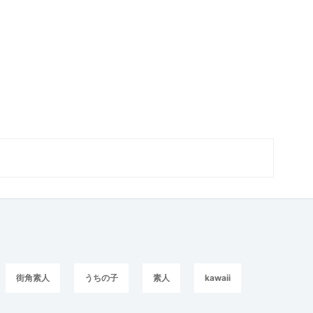
街角素人
うちの子
素人
kawaii