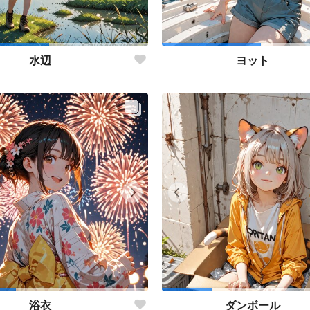
水辺
ヨット
浴衣
ダンボール