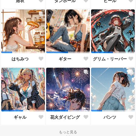
浴衣
ダンボール
ビール
はちみつ
ギター
グリム・リーパー
ギャル
花火ダイビング
パンツ
もっと見る