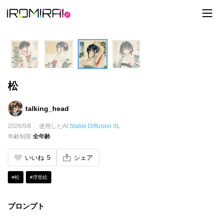
t
o
g
g
l
e
n
a
v
i
松
g
a
t
i
talking_head
o
n
2026/5/8
使用したAI
Stable Diffusion XL
年齢制限
全年齢
いいね
5
シェア
#松
#浮世絵
プロンプト