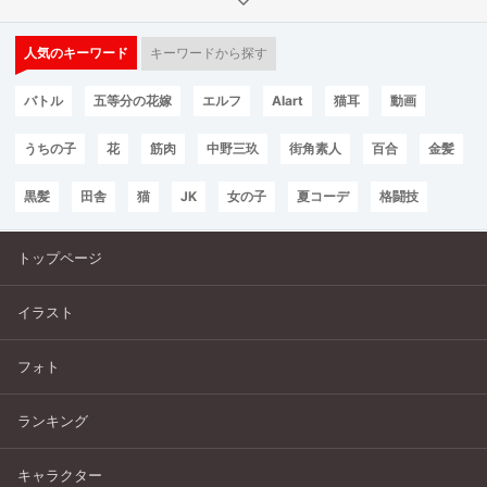
人気のキーワード
キーワードから探す
バトル
五等分の花嫁
エルフ
AIart
猫耳
動画
うちの子
花
筋肉
中野三玖
街角素人
百合
金髪
黒髪
田舎
猫
JK
女の子
夏コーデ
格闘技
トップページ
イラスト
フォト
ランキング
キャラクター