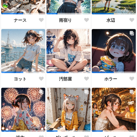
ナース
雨宿り
水辺
ヨット
汚部屋
ホラー