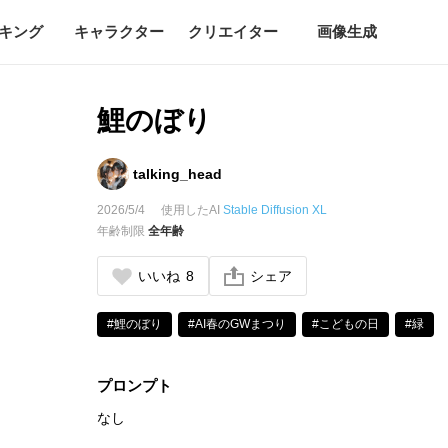
キング
キャラクター
クリエイター
画像生成
鯉のぼり
talking_head
2026/5/4
使用したAI
Stable Diffusion XL
年齢制限
全年齢
いいね
8
シェア
#鯉のぼり
#AI春のGWまつり
#こどもの日
#緑
プロンプト
なし