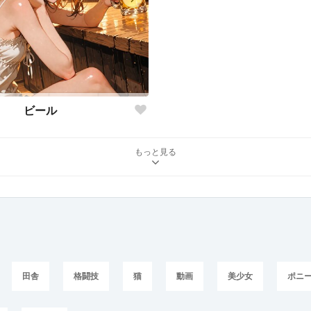
ビール
もっと見る
田舎
格闘技
猫
動画
美少女
ポニ