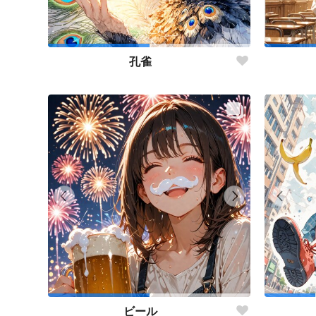
孔雀
ビール