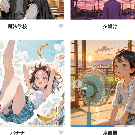
魔法学校
夕焼け
バナナ
扇風機