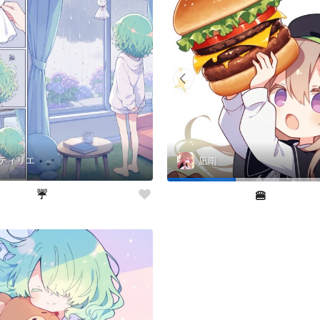
ティリエ
凪雨
☔️
🍔