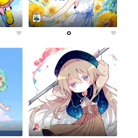
クルティリエ
🌻
凪雨