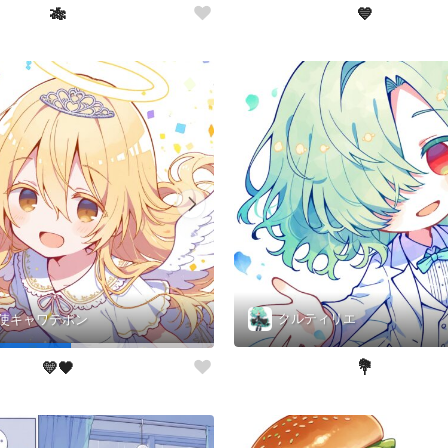
🎋
💙
クルティリエ
使キャワテポン
💐
💛🖤