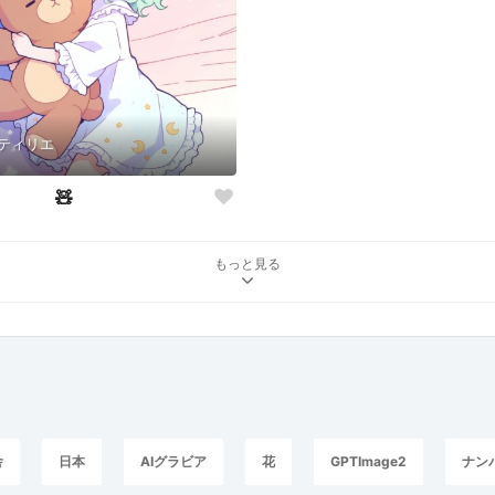
ティリエ
🧸
もっと見る
舎
日本
AIグラビア
花
GPTImage2
ナン