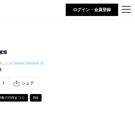
t
ログイン・会員登録
o
g
g
l
e
n
a
v
i
紫翠
g
a
t
用したAI
Stable Diffusion XL
i
齢
o
n
ね
7
シェア
AI春のGWまつり
#緑