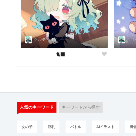
クルティリエ
クル
🐈‍⬛
人気のキーワード
キーワードから探す
女の子
巨乳
バトル
AIイラスト
田