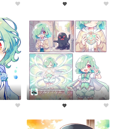
💜‪
クルティリエ
💚