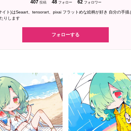
407
48
62
投稿
フォロー
フォロワー
イト)はSeaart、tensorart、pixai フラットめな絵柄が好き 自分の
ったりします
フォローする