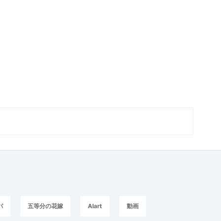
パ
五等分の花嫁
AIart
動画