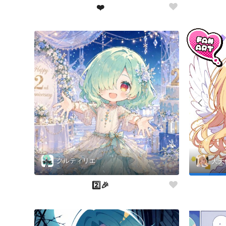
❤️
クルティリエ
大天
2️⃣🎉