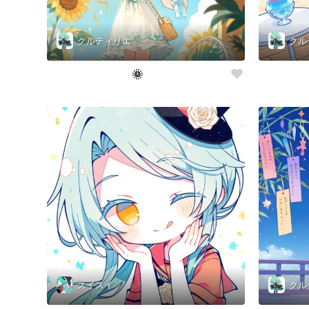
クルティリエ
クル
🌞
スイスイ
クル