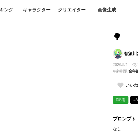
キング
キャラクター
クリエイター
画像生成
🌳
有須川
2026/5/4
使
年齢制限
全年
いい
#凪雨
#
プロンプト
なし