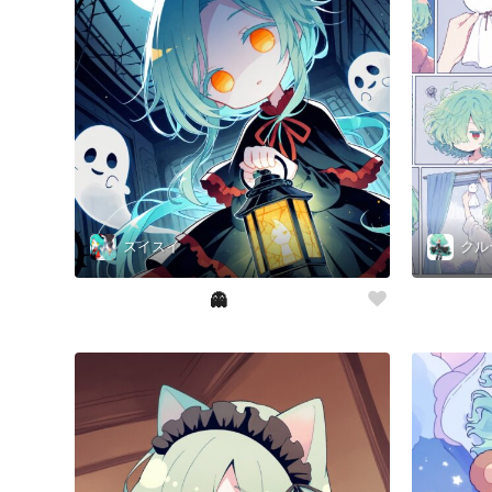
スイスイ
クル
👻