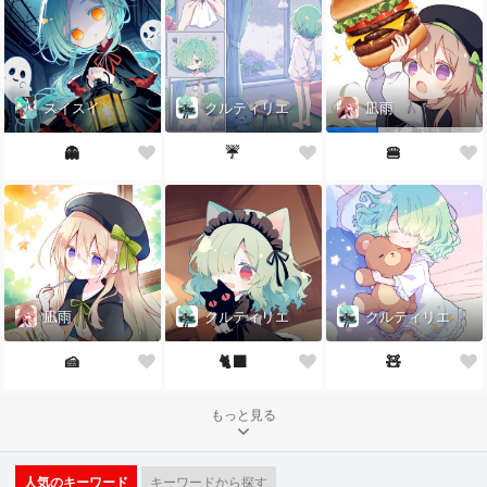
スイスイ
クルティリエ
凪雨
👻
☔️
🍔
凪雨
クルティリエ
クルティリエ
🍰
🐈‍⬛
🧸
もっと見る
人気のキーワード
キーワードから探す