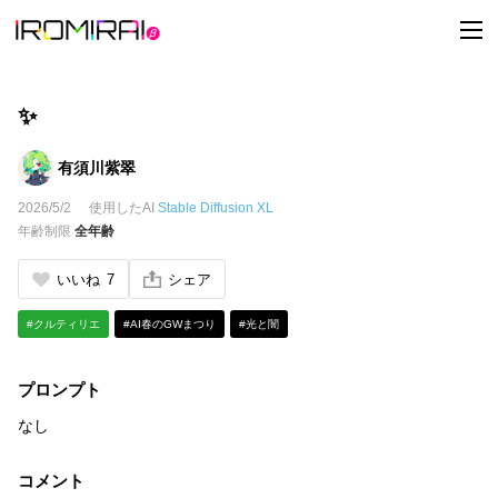
t
o
g
g
l
e
✨
n
a
v
有須川紫翠
i
g
2026/5/2
使用したAI
Stable Diffusion XL
a
t
年齢制限
全年齢
i
o
n
いいね
7
シェア
#クルティリエ
#AI春のGWまつり
#光と闇
プロンプト
なし
コメント