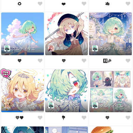
🌻
❤️
🎋
クルティリエ
凪雨
クルティリエ
💙
💜‪
2️⃣🎉
クルティリエ
クルティリエ
大天使キャワテポン
💐
💚
💛🖤