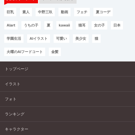
巨乳
素人
中野三玖
動画
フェチ
夏コーデ
AIart
うちの子
夏
kawaii
猫耳
女の子
日本
学園生活
AIイラスト
可愛い
美少女
猫
火曜のAIフードコート
金髪
トップページ
イラスト
フォト
ランキング
キャラクター