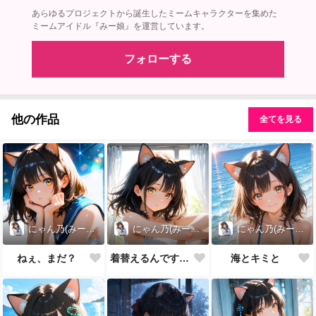
あらゆるプロジェクトから誕生したミームキャラクターを集めた
ミームアイドル『みー娘』を運営しています。
フォローする
他の作品
全てを見る
にゃん乃(みー娘)
にゃん乃(みー娘)
にゃん乃(みー娘)
ねぇ、まだ？
着替えるんですけど💨
海とキミと