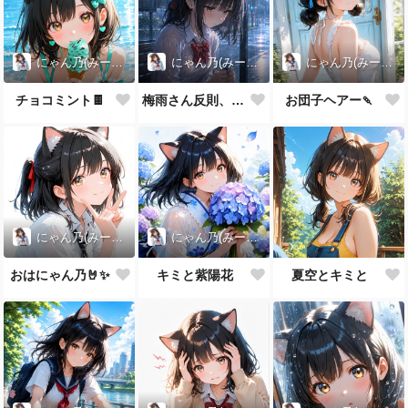
にゃん乃(みー娘)
にゃん乃(みー娘)
にゃん乃(みー娘)
チョコミント🍫
梅雨さん反則、、、
お団子ヘアー🍡
にゃん乃(みー娘)
にゃん乃(みー娘)
おはにゃん乃🤘✨
キミと紫陽花
夏空とキミと