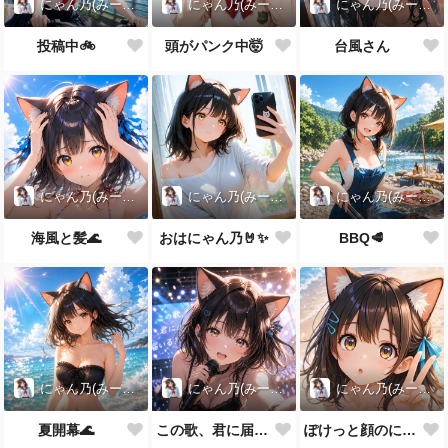
にゃん乃(みー娘)
にゃん乃(みー娘)
にゃん乃(みー娘)
投稿中🚲️
頭がパンク中🤯
台風さん
にゃん乃(みー娘)
にゃん乃(みー娘)
にゃん乃(みー娘)
海風と髪🌊
おはにゃん乃🤘✨
BBQ🥩
にゃん乃(みー娘)
にゃん乃(みー娘)
にゃん乃(みー娘)
夏開幕🌊
この歌、君に届いてる？
ぽけっと顔のにゃん乃ちゃん