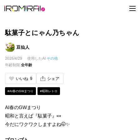
t
o
g
g
l
e
駄菓子とにゃん乃ちゃん
n
a
v
豆仙人
i
g
2026/4/29
使用したAI
その他
a
t
年齢制限
全年齢
i
o
n
いいね
9
シェア
#AI春のGWまつり
#昭和レトロ
AI春のGWまつり
昭和と言えば『駄菓子』🍬
今だにワクワクしますよね🤭✨
プロンプト