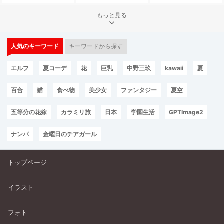
もっと見る
人気のキーワード
キーワードから探す
エルフ
夏コーデ
花
巨乳
中野三玖
kawaii
夏
百合
猫
食べ物
美少女
ファンタジー
夏空
五等分の花嫁
カラミリ旅
日本
学園生活
GPTImage2
ナンパ
金曜日のチアガール
トップページ
イラスト
フォト