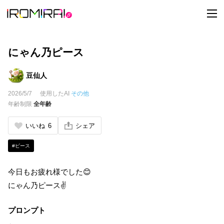
t
o
g
g
l
e
にゃん乃ピース
n
a
v
豆仙人
i
g
2026/5/7
使用したAI
その他
a
t
年齢制限
全年齢
i
o
n
いいね
6
シェア
#ピース
今日もお疲れ様でした😊
にゃん乃ピース✌️
プロンプト