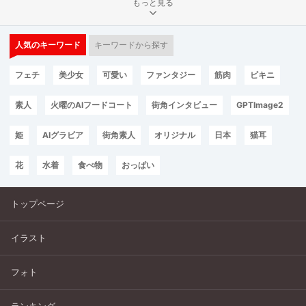
もっと見る
人気のキーワード
キーワードから探す
フェチ
美少女
可愛い
ファンタジー
筋肉
ビキニ
素人
火曜のAIフードコート
街角インタビュー
GPTImage2
姫
AIグラビア
街角素人
オリジナル
日本
猫耳
花
水着
食べ物
おっぱい
トップページ
イラスト
フォト