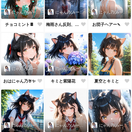
にゃん乃(みー娘)
にゃん乃(みー娘)
にゃん乃(みー娘)
チョコミント🍫
梅雨さん反則、、、
お団子ヘアー🍡
にゃん乃(みー娘)
にゃん乃(みー娘)
おはにゃん乃🤘✨
キミと紫陽花
夏空とキミと
にゃん乃(みー娘)
にゃん乃(みー娘)
にゃん乃(みー娘)