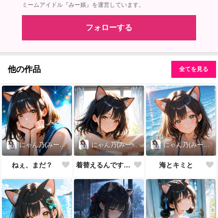
ミームアイドル『みー娘』を運営しています。
フォローする
他の作品
全てを見る
にゃん乃(みー娘)
にゃん乃(みー娘)
にゃん乃(みー娘)
ねぇ、まだ？
着替えるんですけど💨
海とキミと