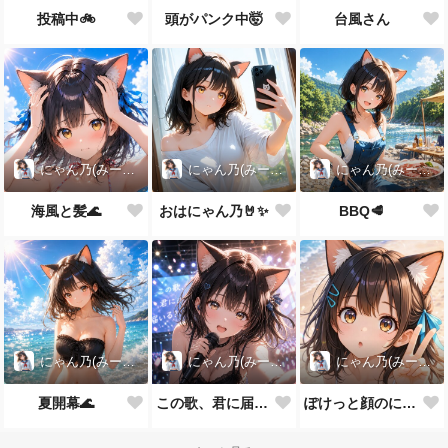
投稿中🚲️
頭がパンク中🤯
台風さん
にゃん乃(みー娘)
にゃん乃(みー娘)
にゃん乃(みー娘)
海風と髪🌊
おはにゃん乃🤘✨
BBQ🥩
にゃん乃(みー娘)
にゃん乃(みー娘)
にゃん乃(みー娘)
夏開幕🌊
この歌、君に届いてる？
ぽけっと顔のにゃん乃ちゃん