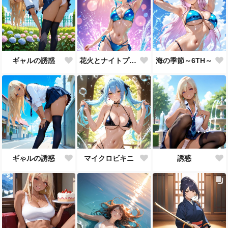
ギャルの誘惑
花火とナイトプール
海の季節～6TH～
ギゃルの誘惑
マイクロビキニ
誘惑