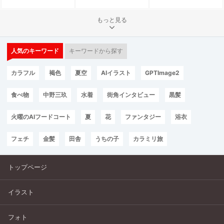
もっと見る
人気のキーワード
キーワードから探す
カラフル
褐色
夏空
AIイラスト
GPTImage2
食べ物
中野三玖
水着
街角インタビュー
黒髪
火曜のAIフードコート
夏
花
ファンタジー
浴衣
フェチ
金髪
田舎
うちの子
カラミリ旅
トップページ
イラスト
フォト