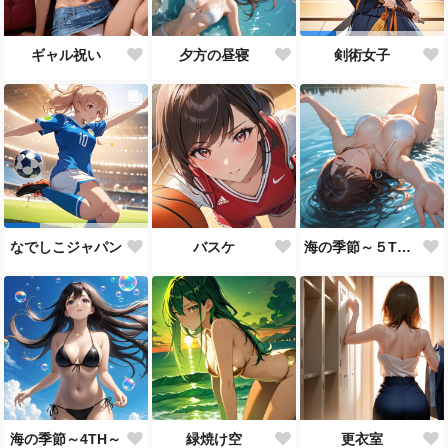
ギャル祝い
夕方の昼寝
剣術女子
バスケ
海の季節～５TH～
なでしこジャパン
海の季節～4TH～
緑焼け空
更衣室