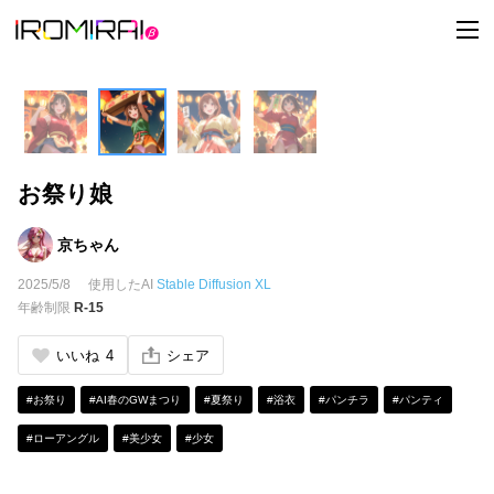
t
o
g
g
l
e
n
a
v
i
お祭り娘
g
a
t
i
京ちゃん
o
n
2025/5/8
使用したAI
Stable Diffusion XL
年齢制限
R-15
いいね
4
シェア
#お祭り
#AI春のGWまつり
#夏祭り
#浴衣
#パンチラ
#パンティ
#ローアングル
#美少女
#少女