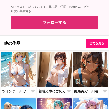
AIイラスト生成しています。異世界、学園、お姉さん、ビキニ、
可愛い美女好き。
フォローする
他の作品
全てを見る
陽菜
ツインテールガール
着替え中にごめん
健康美ガール陽菜💕