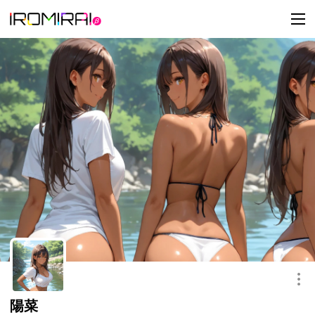
t
o
g
g
l
e
n
a
v
i
g
a
t
i
o
n
このキャラクターを共有
陽菜