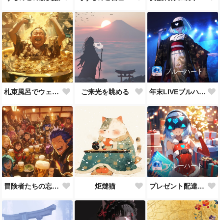
ブルーハート
札束風呂でウェーイww
ご来光を眺める
年末LIVEブルハちゃん
ブルーハート
冒険者たちの忘年会
炬燵猫
プレゼント配達人ブルハちゃん