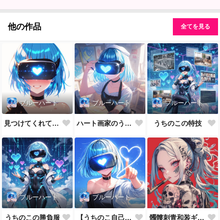
他の作品
全てを見る
ブルーハート
ブルーハート
ブルーハート
見つけてくれてありがとう
ハート画家のうちのこ
うちのこの特技
ブルーハート
ブルーハート
うちのこの勝負服
【うちのこ自己紹介】ブルーハート
髑髏刺青和装ギャル