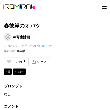
t
o
g
g
l
e
春彼岸のオバケ
n
a
v
AI育生計画
i
g
2025/3/17
使用したAI
Midjourney
a
t
年齢制限
全年齢
i
o
n
いいね
3
シェア
#桜
#おばけ
プロンプト
なし
コメント