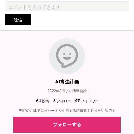
送信
AI育生計画
2022年8月より活動開始
64
8
47
投稿
フォロー
フォロワー
界隈の片隅で毎日ハートを生成する謎儀式を行うAI術師です
フォローする