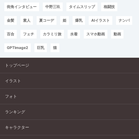
街角インタビュー
中野三玖
タイムスリップ
格闘技
金髪
素人
夏コーデ
姫
爆乳
AIイラスト
ナンパ
百合
フェチ
カラミリ旅
水着
スマホ動画
動画
GPTImage2
巨乳
猫
トップページ
イラスト
フォト
ランキング
キャラクター