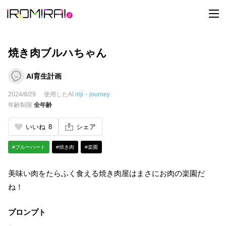
t
o
g
g
l
e
焼き肉ブルハちゃん
n
a
v
AI育生計画
i
g
2024/8/29
使用したAI
niji・journey
a
t
年齢制限
全年齢
i
o
n
いいね
8
シェア
#ブルーハート
#焼き肉
#楽園
美味い肉をたらふく食える焼き肉屋はまさにお肉の楽園だ
ね！
プロンプト