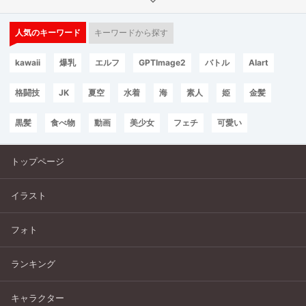
人気のキーワード
キーワードから探す
kawaii
爆乳
エルフ
GPTImage2
バトル
AIart
格闘技
JK
夏空
水着
海
素人
姫
金髪
黒髪
食べ物
動画
美少女
フェチ
可愛い
トップページ
イラスト
フォト
ランキング
キャラクター