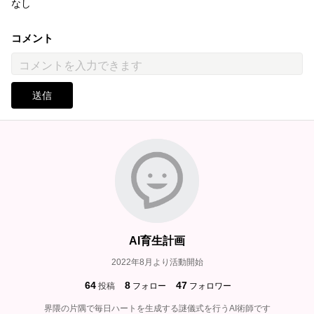
なし
コメント
送信
AI育生計画
2022年8月より活動開始
64
8
47
投稿
フォロー
フォロワー
界隈の片隅で毎日ハートを生成する謎儀式を行うAI術師です