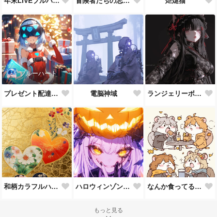
年末LIVEブルハちゃん
冒険者たちの忘年会
炬燵猫
ブルーハート
プレゼント配達人ブルハちゃん
電脳神域
ランジェリーボディースーツちゃん
和柄カラフルハート
ハロウィンゾンビメイクJKカボチャ乗せ
なんか食ってるネズミ
もっと見る