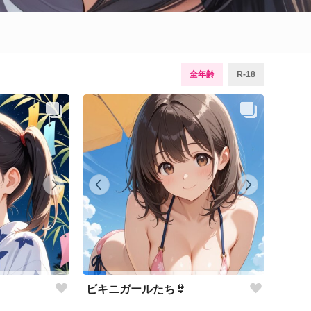
全年齢
R-18
ビキニガールたち👙