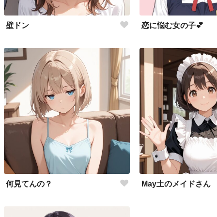
壁ドン
恋に悩む女の子💕
何見てんの？
May土のメイドさん