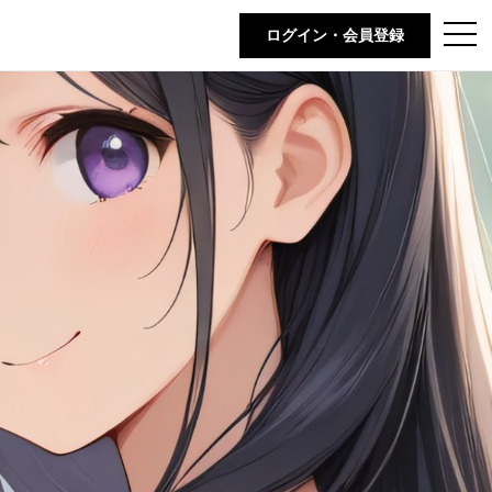
t
ログイン・会員登録
o
g
g
l
e
n
a
v
i
g
a
t
i
o
n