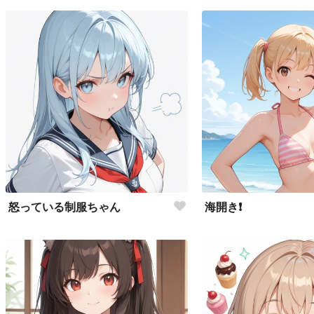
怒っている制服ちゃん
海開き❗️