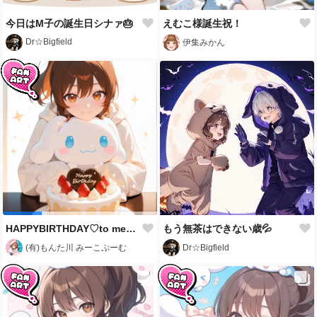
今日はM子の誕生日シナァ🎂
えむこ様誕生祝！
Dr☆Bigfield
伊集みかん
HAPPYBIRTHDAY♡to me2026🎉
もう無茶はできない歳💦
(有)もんた川 みーこぷーむ
Dr☆Bigfield