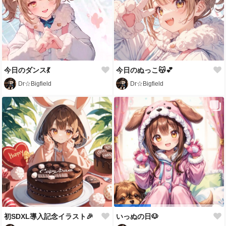
今日のダンス💃
今日のぬっこ😽💕
Dr☆Bigfield
Dr☆Bigfield
初SDXL導入記念イラスト🎉
いっぬの日🐶