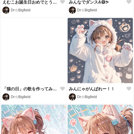
えむこお誕生日おめでとう🎉🎂
みんなでダンスᕕ😄ᕗ
Dr☆Bigfield
Dr☆Bigfield
「猫の日」の歌を作ってみたよ😽💕
みんにゃがんばれー！！
Dr☆Bigfield
Dr☆Bigfield