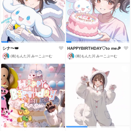
シナ〜👑
HAPPYBIRTHDAY♡to me🎉
(有)もんた川 みーこぷーむ
(有)もんた川 みーこぷーむ