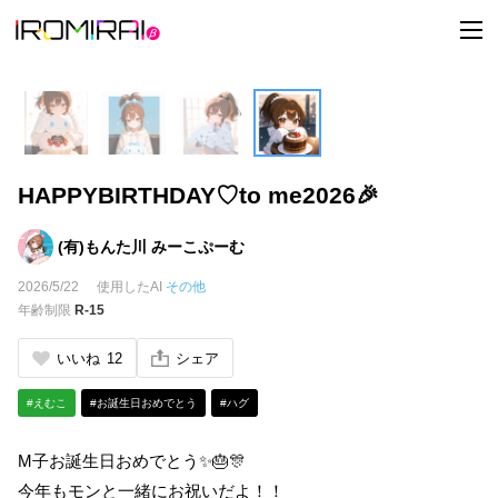
t
o
g
g
l
e
n
a
v
i
HAPPYBIRTHDAY♡to me2026🎉
g
a
t
i
(有)もんた川 みーこぷーむ
o
n
2026/5/22
使用したAI
その他
年齢制限
R-15
いいね
12
シェア
#えむこ
#お誕生日おめでとう
#ハグ
M子お誕生日おめでとう✨🎂🎊
今年もモンと一緒にお祝いだよ！！