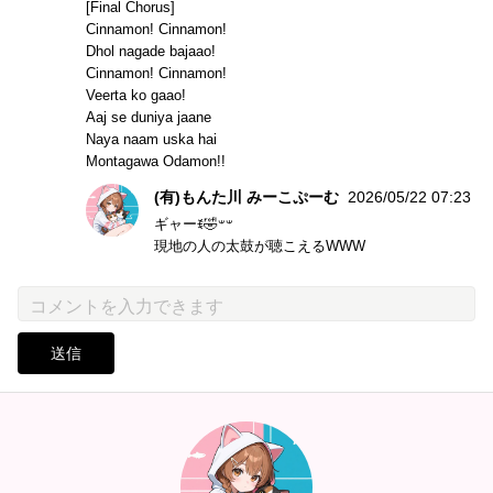
[Final Chorus]
Cinnamon! Cinnamon!
Dhol nagade bajaao!
Cinnamon! Cinnamon!
Veerta ko gaao!
Aaj se duniya jaane
Naya naam uska hai
Montagawa Odamon!!
(有)もんた川 みーこぷーむ
2026/05/22 07:23
ギャーꉂ🤣𐤔‪𐤔
現地の人の太鼓が聴こえるWWW
送信