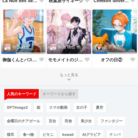
La Nuit des Sept Étoiles
秋葉原サイネージ
Crimson Sovereign👑
御伽 桃也
他
御伽 桃也
菱沼 青人
モモメイトのジューンブライド*:✨\( ॑˘ ॑◍\ 💒💍 ﾉ◍ ॑˘ ॑ )ﾉ✨:*
御伽くんとバスケ🏀
オフの日②
もっと見る
人気のキーワード
キーワードから探す
GPTImage2
姫
スマホ動画
女の子
夏空
金曜日のチアガール
百合
田舎
美少女
ファンタジー
猫耳
食べ物
ビキニ
kawaii
AIグラビア
ナンパ