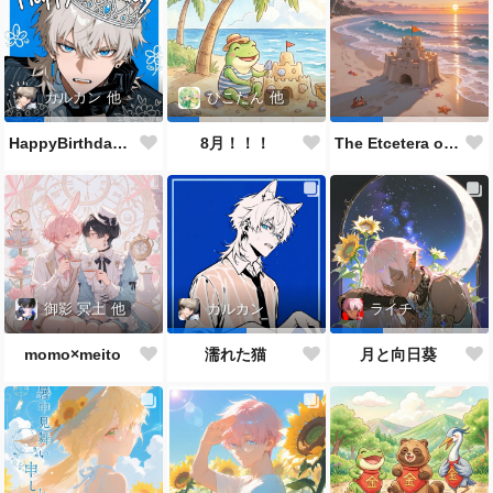
カルカン
他
ぴこたん
他
HappyBirthdayカルくん🐱🎂✨👏🎉
8月！！！
The Etcetera of the Sea and Crabs
御影 冥土
他
カルカン
ライチ
momo×meito
濡れた猫
月と向日葵