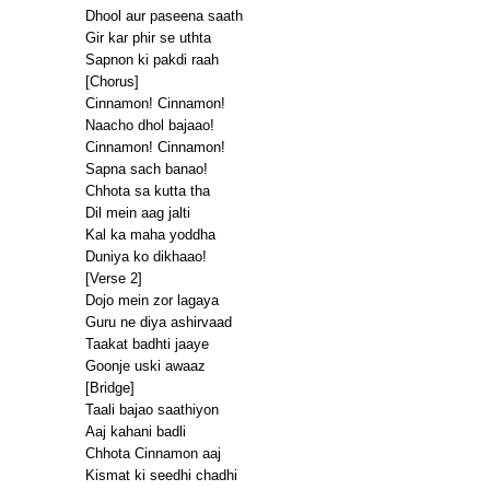
Dhool aur paseena saath
Gir kar phir se uthta
Sapnon ki pakdi raah
[Chorus]
Cinnamon! Cinnamon!
Naacho dhol bajaao!
Cinnamon! Cinnamon!
Sapna sach banao!
Chhota sa kutta tha
Dil mein aag jalti
Kal ka maha yoddha
Duniya ko dikhaao!
[Verse 2]
Dojo mein zor lagaya
Guru ne diya ashirvaad
Taakat badhti jaaye
Goonje uski awaaz
[Bridge]
Taali bajao saathiyon
Aaj kahani badli
Chhota Cinnamon aaj
Kismat ki seedhi chadhi