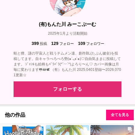
(有)もんた川 みーこぷーむ
2025年1月より活動開始
399
129
109
投稿
フォロー
フォロワー
蛙と狸、謎の宇宙人と戦うチムメン達、創作BL(たぶん健全)を投
稿してます。自キャラぺろぺろ勢(๑´ڡ`๑)♡自由気ままに投稿して
ます。 ｼﾞｬﾝﾙも絵柄もﾊﾞﾗﾊﾞﾗ(*´﹀`*)よろり〜ん♡ カバー画像は月
毎に変わります🐸🦝🕊‎ （有）もんた川 2025.0401登録〜2026.070
1更新☆
フォローする
他の作品
全てを見る