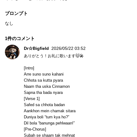
プロンプト
なし
1件のコメント
Dr☆Bigfield
2026/05/22 03:52
ありがとう！お礼に歌います😽🎤
[Intro]
Arre suno suno kahani
Chhota sa kutta pyara
Naam tha uska Cinnamon
Sapna tha bada nyara
[Verse 1]
Safed sa chhota badan
Aankhon mein chamak sitara
Duniya boli “tum kya ho?”
Dil bola “banunga pehlwaan!”
[Pre-Chorus]
Subah se shaam tak mehnat