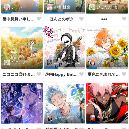
ぴこたん
他
シアン
御伽 桃也
♦️♦️♦️
暑中見舞い申し上げます🌻
ほんとのボク
ぴこたん
黒川 リュドミーラ
菱沼 青人
ニコニコ😊ひまわり🌻
🎉🎂Happy Birthday 🎂🎉
夏色に包まれて🌻✨
鬼ヶ島 綾恵
ライチ