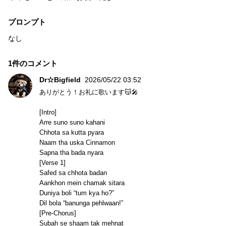
プロンプト
なし
1件のコメント
Dr☆Bigfield
2026/05/22 03:52
ありがとう！お礼に歌います😽🎤
[Intro]
Arre suno suno kahani
Chhota sa kutta pyara
Naam tha uska Cinnamon
Sapna tha bada nyara
[Verse 1]
Safed sa chhota badan
Aankhon mein chamak sitara
Duniya boli “tum kya ho?”
Dil bola “banunga pehlwaan!”
[Pre-Chorus]
Subah se shaam tak mehnat