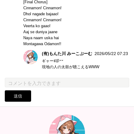
[Final Chorus]
Cinnamon! Cinnamon!
Dhol nagade bajaao!
Cinnamon! Cinnamon!
Veerta ko gaao!
Aaj se duniya jaane
Naya naam uska hai
Montagawa Odamon!!
(有)もんた川 みーこぷーむ
2026/05/22 07:23
ギャーꉂ🤣𐤔‪𐤔
現地の人の太鼓が聴こえるWWW
送信