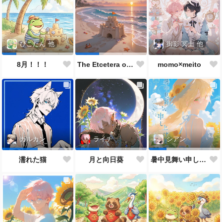
御影 冥土
他
ぴこたん
他
momo×meito
8月！！！
The Etcetera of the Sea and Crabs
カルカン
ライチ
シアン
濡れた猫
月と向日葵
暑中見舞い申し上げます🌻