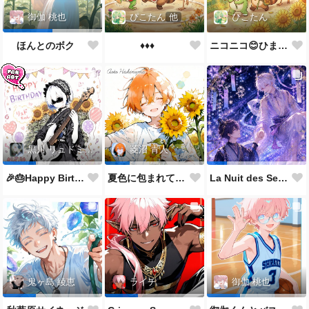
ぴこたん
他
ぴこたん
御伽 桃也
♦️♦️♦️
ニコニコ😊ひまわり🌻
ほんとのボク
黒川 リュドミーラ
菱沼 青人
🎉🎂Happy Birthday 🎂🎉
夏色に包まれて🌻✨
La Nuit des Sept Étoiles
鬼ヶ島 綾恵
ライチ
御伽 桃也