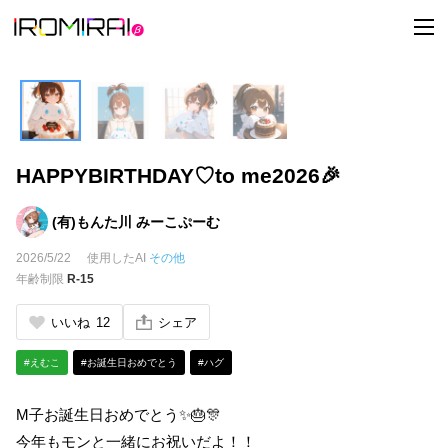
t
o
g
g
l
e
n
a
v
i
HAPPYBIRTHDAY♡to me2026🎉
g
a
t
i
(有)もんた川 みーこぷーむ
o
n
2026/5/22
使用したAI
その他
年齢制限
R-15
いいね
12
シェア
#えむこ
#お誕生日おめでとう
#ハグ
M子お誕生日おめでとう✨🎂🎊
今年もモンと一緒にお祝いだよ！！