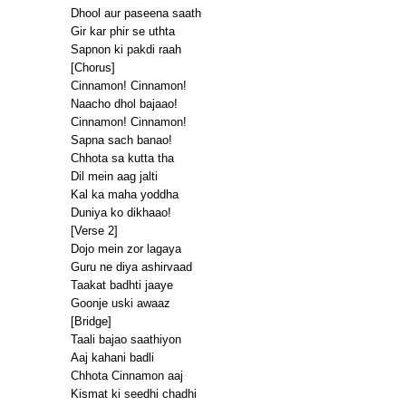
Dhool aur paseena saath
Gir kar phir se uthta
Sapnon ki pakdi raah
[Chorus]
Cinnamon! Cinnamon!
Naacho dhol bajaao!
Cinnamon! Cinnamon!
Sapna sach banao!
Chhota sa kutta tha
Dil mein aag jalti
Kal ka maha yoddha
Duniya ko dikhaao!
[Verse 2]
Dojo mein zor lagaya
Guru ne diya ashirvaad
Taakat badhti jaaye
Goonje uski awaaz
[Bridge]
Taali bajao saathiyon
Aaj kahani badli
Chhota Cinnamon aaj
Kismat ki seedhi chadhi