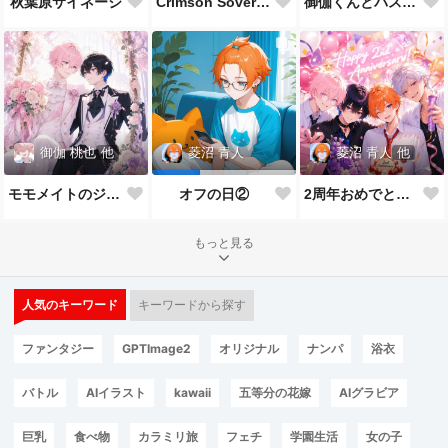
秋葉原サイネージ
Crimson Sovereign👑
御伽くんとバスケ🏀
御伽 桃也
他
菱沼 青人
他
菱沼 青人
モモメイトのジューンブライド*:✨\( ॑˘ ॑◍\ 💒💍 ﾉ◍ ॑˘ ॑ )ﾉ✨:*
2周年おめでとうございます🎉🎂
オフの日②
もっと見る
人気のキーワード
キーワードから探す
ファンタジー
GPTImage2
オリジナル
ナンパ
浴衣
バトル
AIイラスト
kawaii
五等分の花嫁
AIグラビア
巨乳
食べ物
カラミリ旅
フェチ
学園生活
女の子