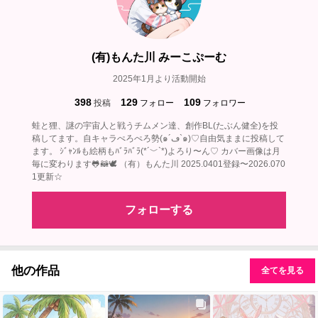
(有)もんた川 みーこぷーむ
2025年1月より活動開始
398
129
109
投稿
フォロー
フォロワー
蛙と狸、謎の宇宙人と戦うチムメン達、創作BL(たぶん健全)を投
稿してます。自キャラぺろぺろ勢(๑´ڡ`๑)♡自由気ままに投稿して
ます。 ｼﾞｬﾝﾙも絵柄もﾊﾞﾗﾊﾞﾗ(*´﹀`*)よろり〜ん♡ カバー画像は月
毎に変わります🐸🦝🕊‎ （有）もんた川 2025.0401登録〜2026.070
1更新☆
フォローする
他の作品
全てを見る