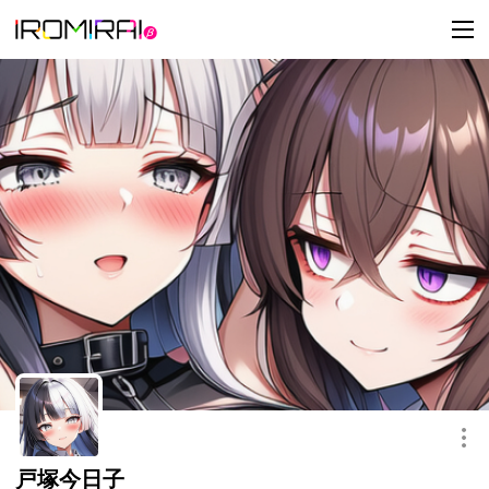
t
o
g
g
l
e
n
a
v
i
g
a
t
i
o
n
このキャラクターを共有
戸塚今日子