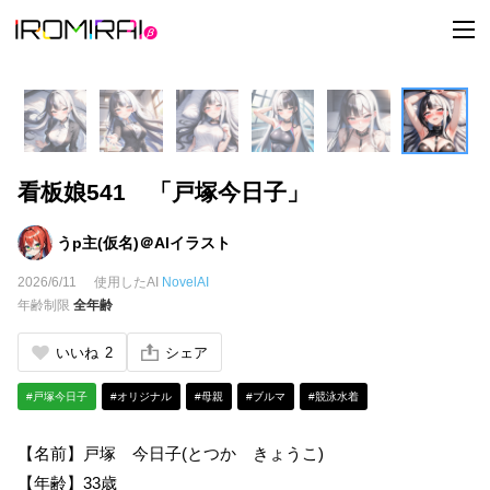
t
o
g
g
l
e
n
a
v
i
看板娘541 「戸塚今日子」
g
a
t
i
うp主(仮名)＠AIイラスト
o
n
2026/6/11
使用したAI
NovelAI
年齢制限
全年齢
いいね
2
シェア
#戸塚今日子
#オリジナル
#母親
#ブルマ
#競泳水着
【名前】戸塚 今日子(とつか きょうこ)
【年齢】33歳