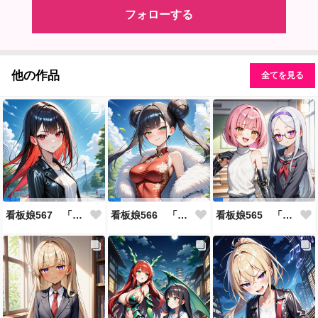
フォローする
他の作品
全てを見る
看板娘567 「雪村恋のよもやま話」
看板娘566 「ナンシー・ツァオのよもやま話」
看板娘565 「銀一族」