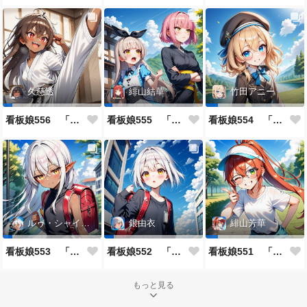
久慈透
緋山結華
竹田アニー
看板娘556 「久慈透のよもやま話」
看板娘555 「帰還、そして目覚め。」
看板娘554 「竹田アニーのよもやま話」
ルゥ・シャイニー
銀由衣
緋山芳華
看板娘553 「ルゥ・シャイニーのよもやま話」
看板娘552 「銀由衣」
看板娘551 「緋山芳華のよもやま話」
もっと見る