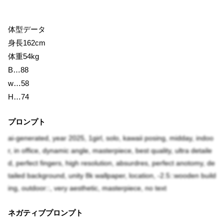
体型データ
身長162cm
体重54kg
B…88
w…58
H…74
プロンプト
ai-generated, year 2025, 1girl, solo, kawaii posing, midday, indoo
r, in office, dynamic angle, masterpiece, best quality, ultra detaile
d, perfect fingers, high resolution, absurdres, perfect anotomy, de
tailed background, unity 8k wallpaper, location, -2.5::wooden build
ing, outdoor::, very aesthetic, masterpiece, no text
ネガティブプロンプト