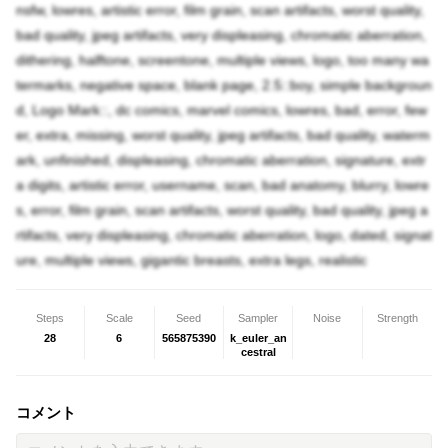
nsfw, lowres, artistic error, film grain, scan artifacts, worst quality,
bad quality, jpeg artifacts, very displeasing, chromatic aberration,
dithering, halftone, screentone, multiple views, logo, too many wa
termarks, negative space, blank page, 2.5::boy, simple backgroun
d, Logo Mark::, dc comics, marvel comics, lowres, bad, error, few
er, extra, missing, worst quality, jpeg artifacts, bad quality, waterm
ark, unfinished, displeasing, chromatic aberration, signature, extr
a digits, artistic error, username, scan, bad anatomy, blurry, lowre
s, error, film grain, scan artifacts, worst quality, bad quality, jpeg a
rtifacts, very displeasing, chromatic aberration, logo, dated, signat
ure, multiple views, gigantic breasts, extra legs, realistic
Steps
Scale
Seed
Sampler
Noise
Strength
28
6
565875390
k_euler_an
cestral
コメント