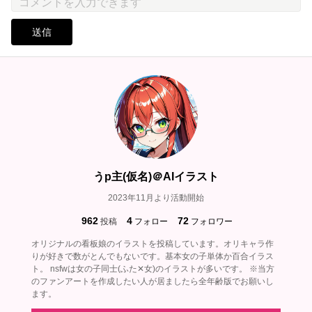
送信
うp主(仮名)＠AIイラスト
2023年11月より活動開始
962
4
72
投稿
フォロー
フォロワー
オリジナルの看板娘のイラストを投稿しています。オリキャラ作
りが好きで数がとんでもないです。基本女の子単体か百合イラス
ト。 nsfwは女の子同士(ふた✕女)のイラストが多いです。 ※当方
のファンアートを作成したい人が居ましたら全年齢版でお願いし
ます。