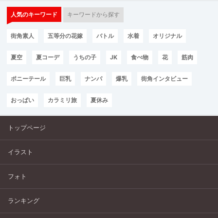
人気のキーワード
キーワードから探す
街角素人
五等分の花嫁
バトル
水着
オリジナル
夏空
夏コーデ
うちの子
JK
食べ物
花
筋肉
ポニーテール
巨乳
ナンパ
爆乳
街角インタビュー
おっぱい
カラミリ旅
夏休み
トップページ
イラスト
フォト
ランキング