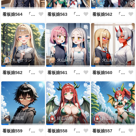
看板娘564 「ジェルマ・レスポストン・八百のよもやま話」
看板娘563 「騒ぎの終わり」
看板娘562 「八木沼千絵のよもやま話」
キャサリン・アストリー
火山縁華
火山縁華
看板娘562 「キャサリン・アストリーのよもやま話」
看板娘561 「火山一族」
看板娘560 「緋山一族」
日暗苑
緋山結華
緋山結華
看板娘559 「日暗苑のよもやま話」
看板娘558 「緋山結華」キャラクター紹介
看板娘557 「其々の再会」