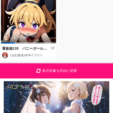
八木沼千絵
看板娘135 バニーガール「八木沼千絵」
うp主(仮名)＠AIイラスト
表示対象をR18に切替