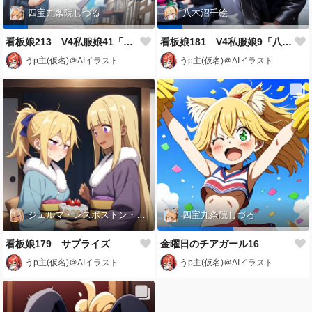
四宝九条院しづる
八木沼千絵
看板娘213 V4私服娘41「四宝九条院しづる」
看板娘181 V4私服娘9「八木沼千絵」
うp主(仮名)＠AIイラスト
うp主(仮名)＠AIイラスト
ジェルマ・レスポストン・八百
四宝九条院しづる
看板娘179 サプライズ
金曜日のチアガール16
うp主(仮名)＠AIイラスト
うp主(仮名)＠AIイラスト