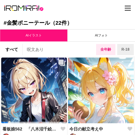
t
o
g
g
#金髪ポニーテール（22件）
l
e
n
AIイラスト
AIフォト
a
v
i
すべて
呪文あり
全年齢
R-18
g
a
t
i
o
n
看板娘562 「八木沼千絵のよもやま話」
今日の献立考え中