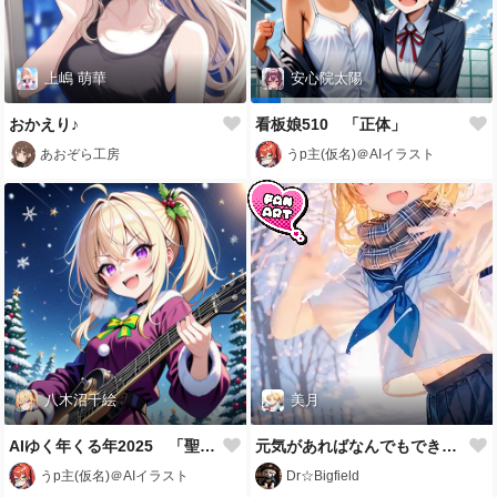
上嶋 萌華
安心院太陽
おかえり♪
看板娘510 「正体」
あおぞら工房
うp主(仮名)＠AIイラスト
八木沼千絵
美月
AIゆく年くる年2025 「聖夜のきらめき」
元気があればなんでもできる🌞✨
うp主(仮名)＠AIイラスト
Dr☆Bigfield