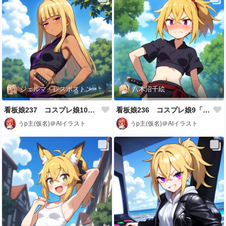
ジェルマ・レスポストン・八百
八木沼千絵
看板娘237 コスプレ娘10「ジェルマ・レスポストン・八百(くノ一)」
看板娘236 コスプレ娘9「八木沼千絵(くノ一)」
うp主(仮名)＠AIイラスト
うp主(仮名)＠AIイラスト