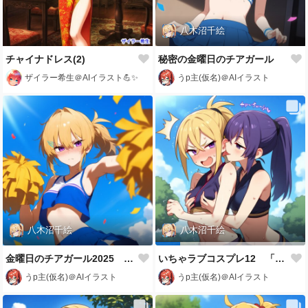
八木沼千絵
チャイナドレス(2)
秘密の金曜日のチアガール
ザイラー希生＠AIイラスト💪✨
うp主(仮名)＠AIイラスト
八木沼千絵
八木沼千絵
金曜日のチアガール2025 「八木沼千絵」
いちゃラブコスプレ12 「八木沼千絵」
うp主(仮名)＠AIイラスト
うp主(仮名)＠AIイラスト