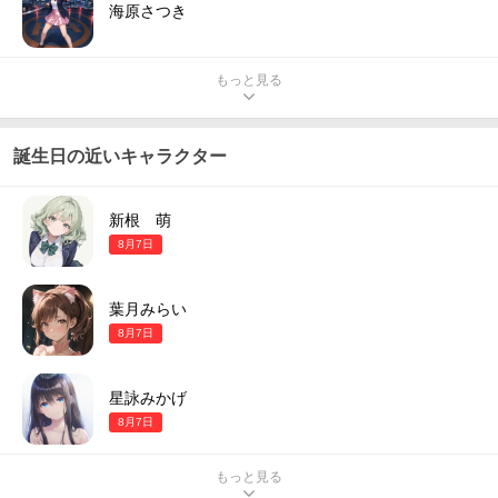
海原さつき
もっと見る
誕生日の近いキャラクター
新根 萌
8月7日
葉月みらい
8月7日
星詠みかげ
8月7日
もっと見る