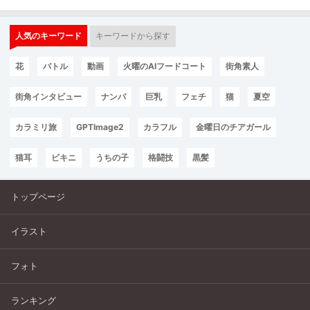
人気のキーワード
キーワードから探す
花
バトル
動画
火曜のAIフードコート
街角素人
街角インタビュー
ナンパ
巨乳
フェチ
猫
夏空
カラミリ旅
GPTImage2
カラフル
金曜日のチアガール
猫耳
ビキニ
うちの子
格闘技
黒髪
トップページ
イラスト
フォト
ランキング