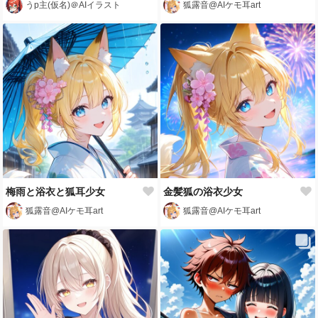
うp主(仮名)＠AIイラスト
狐露音@AIケモ耳art
梅雨と浴衣と狐耳少女
金髪狐の浴衣少女
狐露音@AIケモ耳art
狐露音@AIケモ耳art