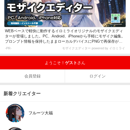
WEBベースで軽快に動作するイロミライオリジナルのモザイクエディ
ターが登場しました。PC、Android、iPhoneから手軽にモザイク編集。
プロンプト情報を保持したままローカルデバイスにPNGで再保存が可
能です。
-PR-
モザイクエディター powered by イロミライ
ようこそ！
ゲスト
さん
会員登録
ログイン
新着クリエイター
フルーツ大福