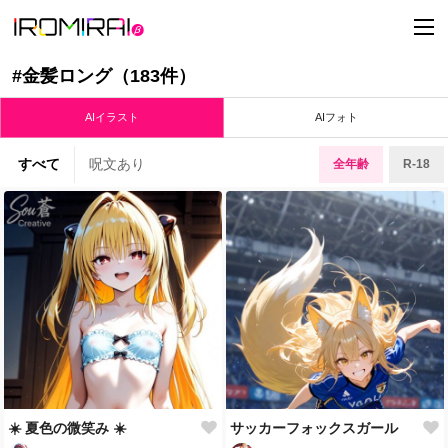
t
o
g
g
#金髪ロング（183件）
l
e
n
AIイラスト
AIフォト
a
v
i
すべて
呪文あり
全年齢
R-18
g
a
t
i
o
n
☀️ 夏色の微笑み ☀️
サッカーフォックスガール