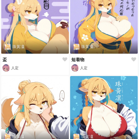
珠黃凜
珠黃凜
盃
短着物
人定
人定
珠黃凜
珠黃凜