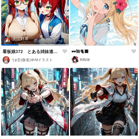
火山好華
看板娘372 とある姉妹達の日常
🕶🌺🐈‍⬛
うp主(仮名)＠AIイラスト
RIN🌸