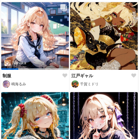
Nanaka
制服
江戸ギャル
鳴海るみ
千賀ミドリ