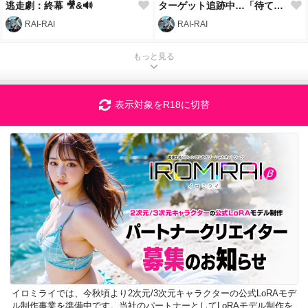
逃走劇：終幕 🎥&🔊
ターゲット追跡中…「待て！」
RAI-RAI
RAI-RAI
もっと見る
表示対象をR18に切替
イロミライでは、今秋頃より2次元/3次元キャラクターの公式LoRAモデ
ル制作事業を準備中です。当社のパートナーとしてLoRAモデル制作を