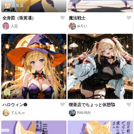
珠黃凜
全身図（珠黃凜）
魔法戦士
人定
aiろい
天華
ハロウィン🎃
喫茶店でちょっと休憩🥰
てんちゃ
RAI-RAI