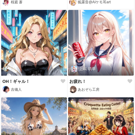
桜庭 蒼
狐露音@AIケモ耳art
上嶋 萌華
OH！ギャル！
お疲れ！
吉備人
あおぞら工房