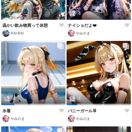
渚
温かい飲み物買って休憩
ナイショだよ❤️
RAI-RAI
やみのま
渚
渚
水着
バニーガール🐰
やみのま
やみのま