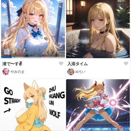
渚
渚で〜す✌️
入浴タイム
やみのま
aiろい