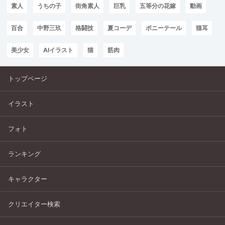
素人
うちの子
街角素人
巨乳
五等分の花嫁
動画
百合
中野三玖
格闘技
夏コーデ
ポニーテール
猫耳
美少女
AIイラスト
猫
筋肉
トップページ
イラスト
フォト
ランキング
キャラクター
クリエイター検索