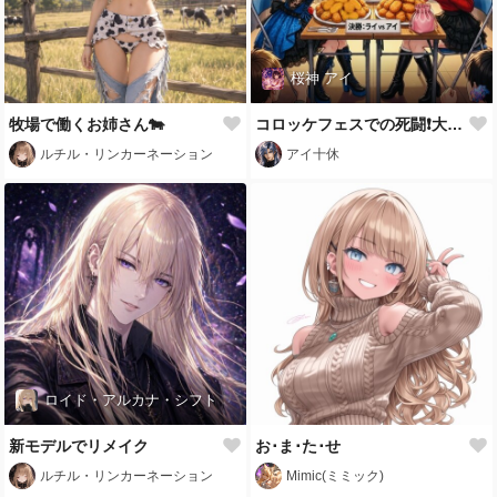
桜神 アイ
牧場で働くお姉さん🐄
コロッケフェスでの死闘❗️大食い早食い競争‼️
ルチル・リンカーネーション
アイ十休
ロイド・アルカナ・シフト
新モデルでリメイク
お･ま･た･せ
ルチル・リンカーネーション
Mimic(ミミック)