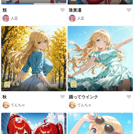
頬
珠黃凜
人定
人定
天華
天華
秋
踊ってウインク
てんちゃ
てんちゃ