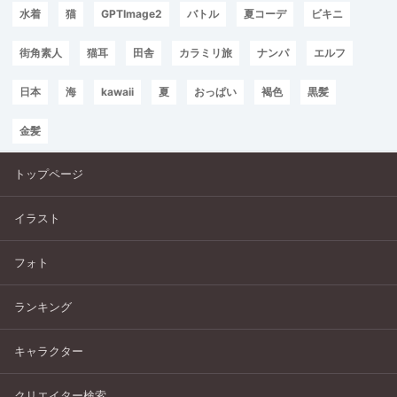
水着
猫
GPTImage2
バトル
夏コーデ
ビキニ
街角素人
猫耳
田舎
カラミリ旅
ナンパ
エルフ
日本
海
kawaii
夏
おっぱい
褐色
黒髪
金髪
トップページ
イラスト
フォト
ランキング
キャラクター
クリエイター検索