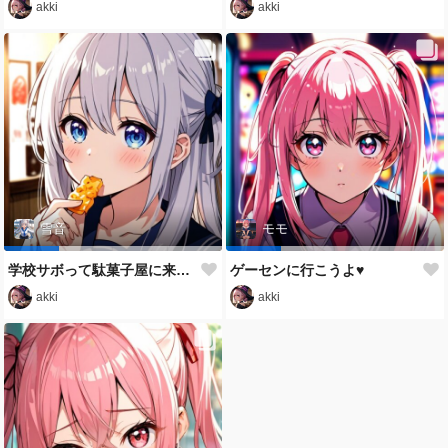
akki
akki
雪音
モモ
学校サボって駄菓子屋に来たよ♥
ゲーセンに行こうよ♥
akki
akki