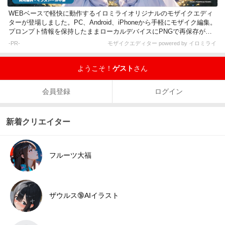
WEBベースで軽快に動作するイロミライオリジナルのモザイクエディ
ターが登場しました。PC、Android、iPhoneから手軽にモザイク編集。
プロンプト情報を保持したままローカルデバイスにPNGで再保存が可
能です。
-PR-
モザイクエディター powered by イロミライ
ようこそ！
ゲスト
さん
会員登録
ログイン
新着クリエイター
フルーツ大福
ザウルス🔞AIイラスト