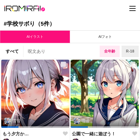
t
o
g
g
#学校サボり（5件）
l
e
n
AIイラスト
AIフォト
a
v
i
すべて
呪文あり
全年齢
R-18
g
a
t
i
o
n
雪音
雪音
もう夕方か…
公園で一緒に遊ぼう！