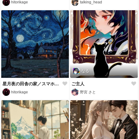
hitorikage
talking_head
なる
星月夜の田舎の家／スマホ壁紙アーカイブ
ご主人
hitorikage
野宮 さと