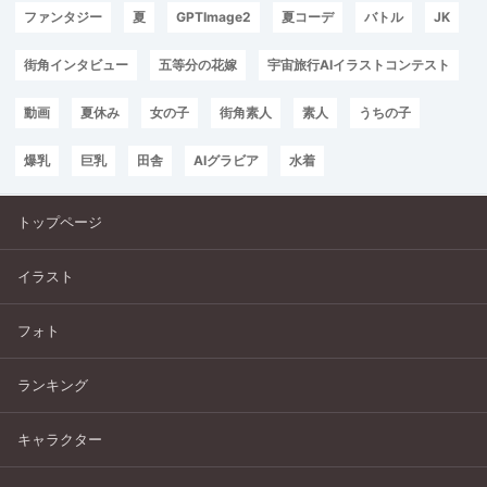
ファンタジー
夏
GPTImage2
夏コーデ
バトル
JK
街角インタビュー
五等分の花嫁
宇宙旅行AIイラストコンテスト
動画
夏休み
女の子
街角素人
素人
うちの子
爆乳
巨乳
田舎
AIグラビア
水着
トップページ
イラスト
フォト
ランキング
キャラクター