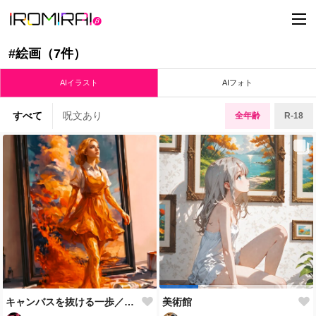
t
o
g
g
#絵画（7件）
l
e
n
AIイラスト
AIフォト
a
v
i
すべて
呪文あり
全年齢
R-18
g
a
t
i
o
n
キャンバスを抜ける一歩／スマホ壁紙アーカイブ
美術館