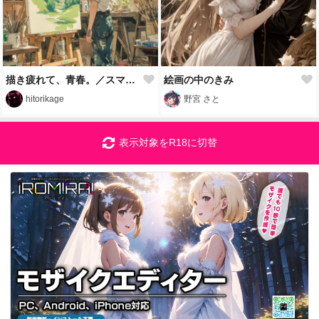
描き疲れて、青春。／スマホ壁紙アーカイブ
絵画の中のきみ
hitorikage
野宮 さと
表示対象をR18に切替