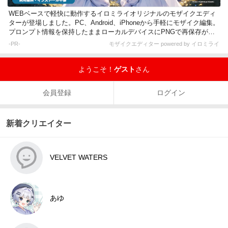
WEBベースで軽快に動作するイロミライオリジナルのモザイクエディ
ターが登場しました。PC、Android、iPhoneから手軽にモザイク編集。
プロンプト情報を保持したままローカルデバイスにPNGで再保存が可
能です。
-PR-
モザイクエディター powered by イロミライ
ようこそ！
ゲスト
さん
会員登録
ログイン
新着クリエイター
VELVET WATERS
あゆ