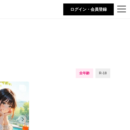
t
ログイン・会員登録
o
g
g
l
e
n
a
v
i
g
a
t
i
o
n
全年齢
R-18