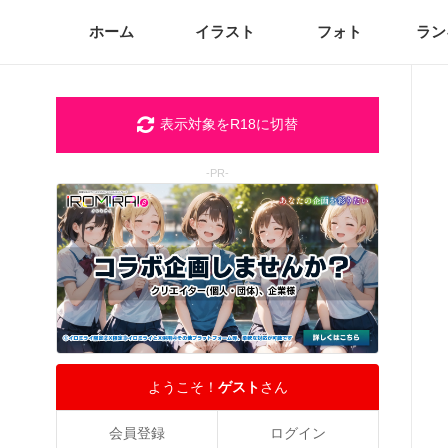
ホーム
イラスト
フォト
ラン
表示対象をR18に切替
-PR-
ようこそ！
ゲスト
さん
会員登録
ログイン